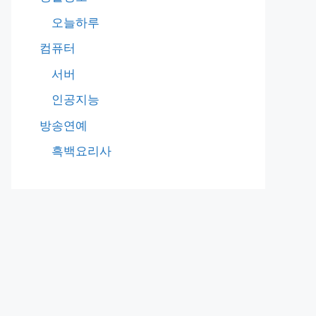
오늘하루
컴퓨터
서버
인공지능
방송연예
흑백요리사