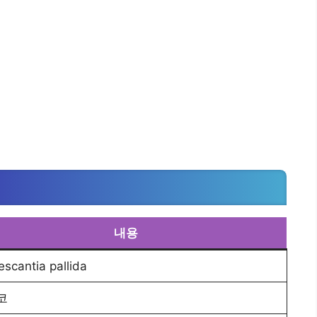
내용
escantia pallida
코