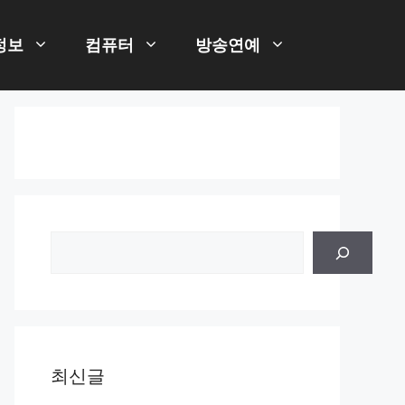
정보
컴퓨터
방송연예
검
색
최신글