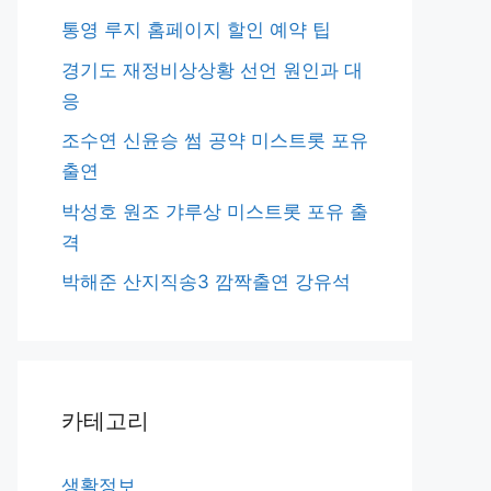
통영 루지 홈페이지 할인 예약 팁
경기도 재정비상상황 선언 원인과 대
응
조수연 신윤승 썸 공약 미스트롯 포유
출연
박성호 원조 갸루상 미스트롯 포유 출
격
박해준 산지직송3 깜짝출연 강유석
카테고리
생활정보