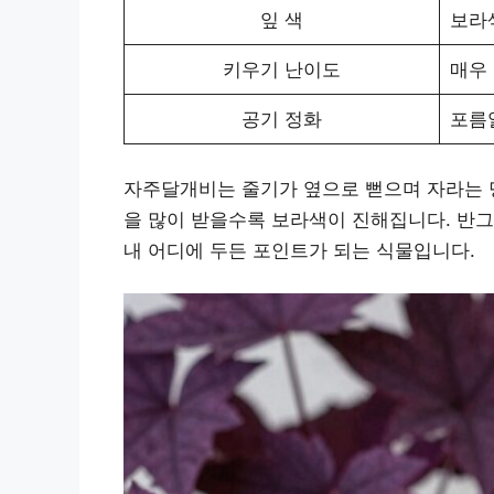
잎 색
보라
키우기 난이도
매우
공기 정화
포름
자주달개비는 줄기가 옆으로 뻗으며 자라는 덩
을 많이 받을수록 보라색이 진해집니다. 반그
내 어디에 두든 포인트가 되는 식물입니다.