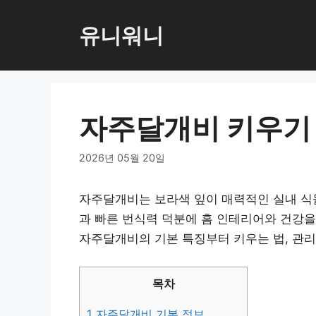
컨
텐
유니워니
츠
로
건
너
자주달개비 키우기 
뛰
기
2026년 05월 20일
자주달개비는 보라색 잎이 매력적인 실내 식물
과 빠른 번식력 덕분에 홈 인테리어와 건강을
자주달개비의 기본 특징부터 키우는 법, 관리
목차
1
자주달개비 기본 정보