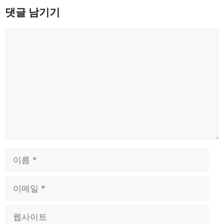
댓글 남기기
댓
글
이
름
이
메
일
웹