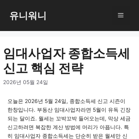
컨
텐
유니워니
메
츠
로
뉴
건
너
임대사업자 종합소득세
뛰
신고 핵심 전략
기
2026년 05월 24일
오늘은 2026년 5월 24일, 종합소득세 신고 시즌이
한창입니다. 부동산 임대사업자라면 5월이 유독 긴장
되는 달이죠. 월세는 꼬박꼬박 들어오는데, 막상 세금
신고하려면 복잡한 계산 방법에 머리가 아픕니다. 특
히 임대사업자 종합소득세는 단순히 받은 월세만 신