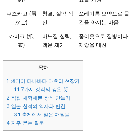
쿠즈카고 (屑
청결, 절약 정
쓰레기통 모양으로 물
かご)
신
건을 아끼는 마음
카미코 (紙
바느질 실력,
종이옷으로 질병이나
衣)
액운 제거
재앙을 대신
목차
1
센다이 타나바타 마츠리 현장기
1.1
7가지 장식의 깊은 뜻
2
직접 체험해본 장식 만들기
3
일본 칠석의 역사와 변천
3.1
축제에서 얻은 깨달음
4
자주 묻는 질문