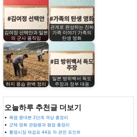
관계로 완성하는 진짜
김여정 선택안과 일본
가족 이야기 가족의
의 군사 움직임
탄생 영화
일본 방위백서 독도
하지 풍습 완벽 정리
주장과 정부 대응
오늘하루 추천글 더보기
폭염 중대본 2단계 격상 총정리
군체 영화 관람평과 평점 총정리
통영시장 재검표 44표 차 관전 포인트