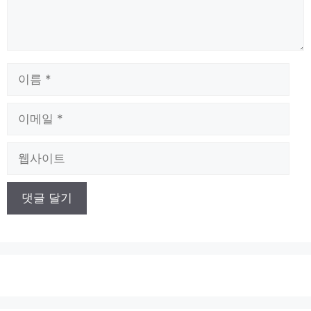
이
름
이
메
일
웹
사
이
트