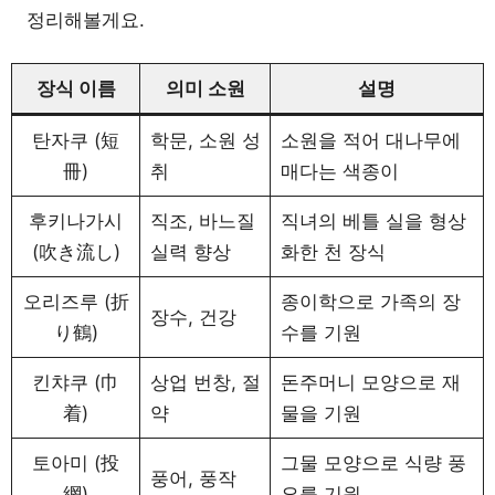
정리해볼게요.
장식 이름
의미 소원
설명
탄자쿠 (短
학문, 소원 성
소원을 적어 대나무에
冊)
취
매다는 색종이
후키나가시
직조, 바느질
직녀의 베틀 실을 형상
(吹き流し)
실력 향상
화한 천 장식
오리즈루 (折
종이학으로 가족의 장
장수, 건강
り鶴)
수를 기원
킨챠쿠 (巾
상업 번창, 절
돈주머니 모양으로 재
着)
약
물을 기원
토아미 (投
그물 모양으로 식량 풍
풍어, 풍작
網)
요를 기원