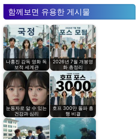
함께보면 유용한 게시물
나홍진 감독 영화 독
2026년 7월 개봉영
보적 세계관
화 총정리
눈동자로 알 수 있는
호프 300만 돌파 흥
건강과 심리
행 비결