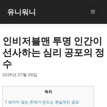
컨
텐
유니워니
메
츠
로
뉴
건
너
인비저블맨 투명 인간이
뛰
선사하는 심리 공포의 정
기
수
2026년 07월 06일
목차
1
보이지 않는 존재가 만드는 현실적인 공포