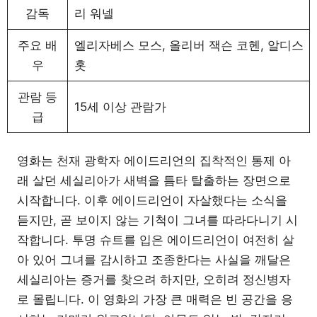
감독
리 워넬
주요 배
엘리자베스 모스, 올리버 잭슨 코헨, 알디스
우
홋
관람 등
15세 이상 관람가
급
영화는 천재 광학자 에이드리언의 집착적인 통제 아
래 살던 세실리아가 새벽을 틈타 탈출하는 장면으로
시작합니다. 이후 에이드리언이 자살했다는 소식을
듣지만, 곧 보이지 않는 기척이 그녀를 따라다니기 시
작합니다. 투명 슈트를 입은 에이드리언이 여전히 살
아 있어 그녀를 감시하고 조종한다는 사실을 깨달은
세실리아는 증거를 찾으려 하지만, 오히려 정신병자
로 몰립니다. 이 영화의 가장 큰 매력은 빈 공간을 응