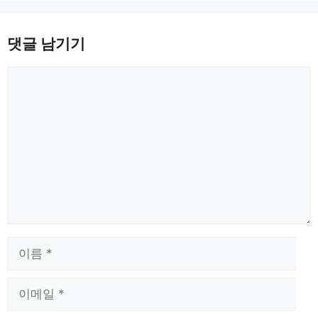
댓글 남기기
댓
글
이
름
이
메