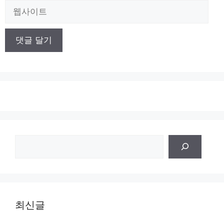
일
웹
사
이
트
검
색
최신글