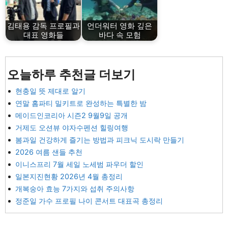
김태용 감독 프로필과
언더워터 영화 깊은
대표 영화들
바다 속 모험
오늘하루 추천글 더보기
현충일 뜻 제대로 알기
연말 홈파티 밀키트로 완성하는 특별한 밤
메이드인코리아 시즌2 9월9일 공개
거제도 오션뷰 야자수펜션 힐링여행
봄과일 건강하게 즐기는 방법과 피크닉 도시락 만들기
2026 여름 샌들 추천
이니스프리 7월 세일 노세범 파우더 할인
일본지진현황 2026년 4월 총정리
개복숭아 효능 7가지와 섭취 주의사항
정준일 가수 프로필 나이 콘서트 대표곡 총정리