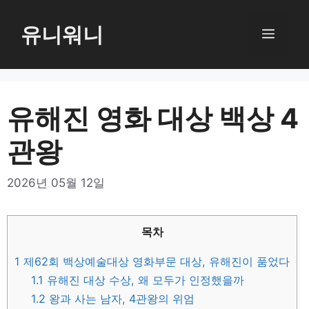
컨
텐
유니워니
메
츠
로
뉴
건
너
유해진 영화 대상 백상 4
뛰
관왕
기
2026년 05월 12일
목차
1
제62회 백상예술대상 영화부문 대상, 유해진이 품었다
1.1
유해진 대상 수상, 왜 모두가 인정했을까
1.2
왕과 사는 남자, 4관왕의 위엄