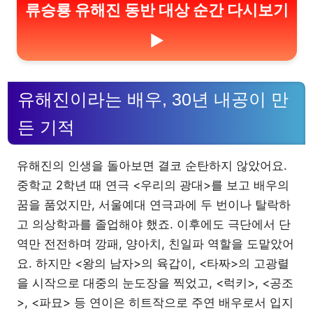
류승룡 유해진 동반 대상 순간 다시보기
▶
유해진이라는 배우, 30년 내공이 만
든 기적
유해진의 인생을 돌아보면 결코 순탄하지 않았어요.
중학교 2학년 때 연극 <우리의 광대>를 보고 배우의
꿈을 품었지만, 서울예대 연극과에 두 번이나 탈락하
고 의상학과를 졸업해야 했죠. 이후에도 극단에서 단
역만 전전하며 깡패, 양아치, 친일파 역할을 도맡았어
요. 하지만 <왕의 남자>의 육갑이, <타짜>의 고광렬
을 시작으로 대중의 눈도장을 찍었고, <럭키>, <공조
>, <파묘> 등 연이은 히트작으로 주연 배우로서 입지