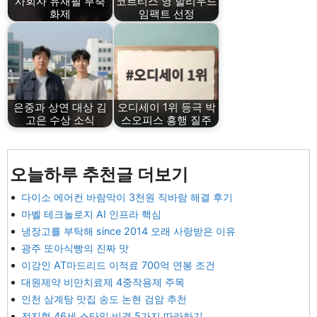
사회자 유재필 부축
코르티스 영 할리우드
화제
임팩트 선정
은중과 상연 대상 김
오디세이 1위 등극 박
고은 수상 소식
스오피스 흥행 질주
오늘하루 추천글 더보기
다이소 에어컨 바람막이 3천원 직바람 해결 후기
마벨 테크놀로지 AI 인프라 핵심
냉장고를 부탁해 since 2014 오래 사랑받은 이유
광주 또아식빵의 진짜 맛
이강인 AT마드리드 이적료 700억 연봉 조건
대원제약 비만치료제 4중작용제 주목
인천 삼계탕 맛집 송도 논현 검암 추천
전지현 46세 스타일 비결 5가지 따라하기