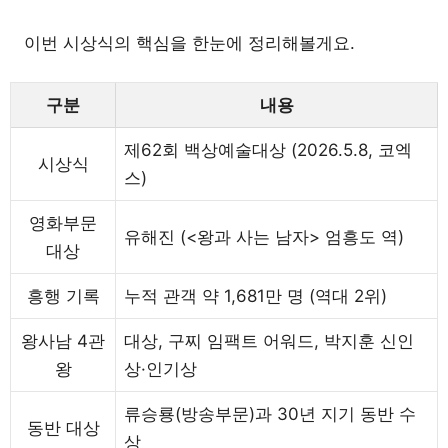
이번 시상식의 핵심을 한눈에 정리해볼게요.
구분
내용
제62회 백상예술대상 (2026.5.8, 코엑
시상식
스)
영화부문
유해진 (<왕과 사는 남자> 엄흥도 역)
대상
흥행 기록
누적 관객 약 1,681만 명 (역대 2위)
왕사남 4관
대상, 구찌 임팩트 어워드, 박지훈 신인
왕
상·인기상
류승룡(방송부문)과 30년 지기 동반 수
동반 대상
상