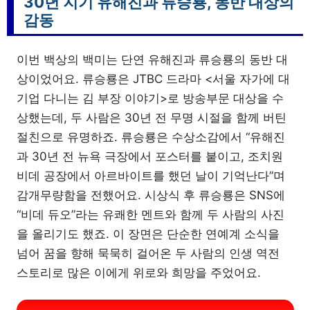
30년 지기 유해진과 류승룡, 동반 대상의
감동
이번 백상의 백미는 단연 유해진과 류승룡의 동반 대
상이었어요. 류승룡은 JTBC 드라마 <서울 자가에 대
기업 다니는 김 부장 이야기>로 방송부문 대상을 수
상했는데, 두 사람은 30년 전 무명 시절을 함께 버틴
절친으로 유명하죠. 류승룡은 수상소감에서 “유해진
과 30년 전 뉴욕 극장에서 포스터를 붙이고, 조치원
비데 공장에서 아르바이트를 했던 날이 기억난다”며
감개무량함을 전했어요. 시상식 후 류승룡은 SNS에
“비데 듀오”라는 유쾌한 멘트와 함께 두 사람의 사진
을 올리기도 했죠. 이 장면은 단순한 연예계 소식을
넘어 꿈을 향해 묵묵히 걸어온 두 사람의 인생 역전
스토리로 많은 이에게 위로와 희망을 주었어요.