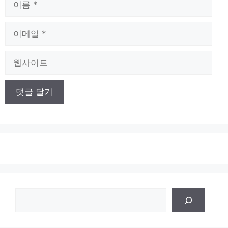
름
이
메
일
웹
사
이
트
검
색