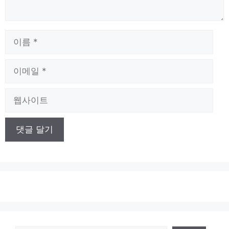
이
름
이
메
일
웹
사
이
트