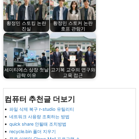
황정민 스토킹 논란
황정민 스토커 논란
진실
호프 관람기
세미티에스 상장 첫날
고기복 교수의 연구와
급락 이유
교육 접근
컴퓨터 추천글 더보기
파일 삭제 복구 r-studio 유틸리티
네트워크 사용량 조회하는 방법
quick share 안될때 조치방법
recycle.bin 폴더 지우기
무료 이메일 Claws Mail 프로그램 소