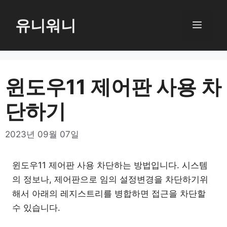
컨
텐
유니워니
메
츠
로
뉴
건
너
윈도우11 제어판 사용 차
뛰
단하기
기
2023년 09월 07일
윈도우11 제어판 사용 차단하는 방법입니다. 시스템
의 정보나, 제어판으로 임의 설정변경을 차단하기위
해서 아래의 레지스트리를 병합하면 접근을 차단할
수 있습니다.