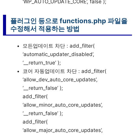
‘WP_AUTO_UPDATE_CORE’, false );
플러그인 등으로 functions.php 파일을
수정해서 적용하는 방법
모든업데이트 차단 : add_filter(
‘automatic_updater_disabled’,
‘__return_true’ );
코어 자동업데이트 차단 : add_filter(
‘allow_dev_auto_core_updates’,
‘__return_false’ );
add_filter(
‘allow_minor_auto_core_updates’,
‘__return_false’ );
add_filter(
‘allow_major_auto_core_updates’,