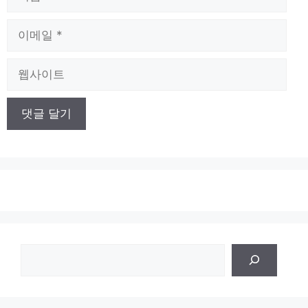
름
이
메
일
웹
사
이
트
검
색