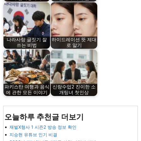
나라사랑 글짓기 잘
하이드레이션 뜻 제대
쓰는 비법
로 알기
파키스탄 여행과 음식
신랑수업2 진이한 소
에 관한 모든 이야기
개팅녀 첫인상
오늘하루 추천글 더보기
재벌X형사 1 시즌2 방송 정보 확인
지승현 유튜브 인기 비결