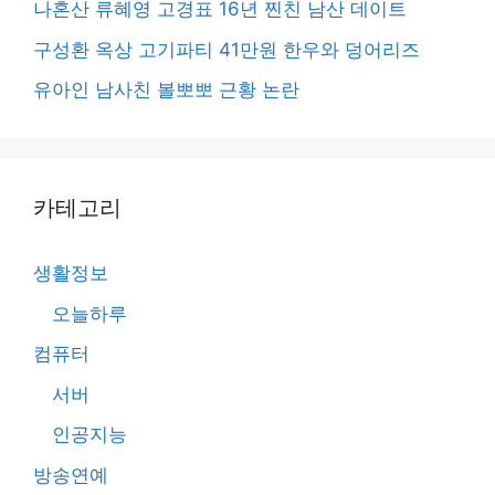
나혼산 류혜영 고경표 16년 찐친 남산 데이트
구성환 옥상 고기파티 41만원 한우와 덩어리즈
유아인 남사친 볼뽀뽀 근황 논란
카테고리
생활정보
오늘하루
컴퓨터
서버
인공지능
방송연예