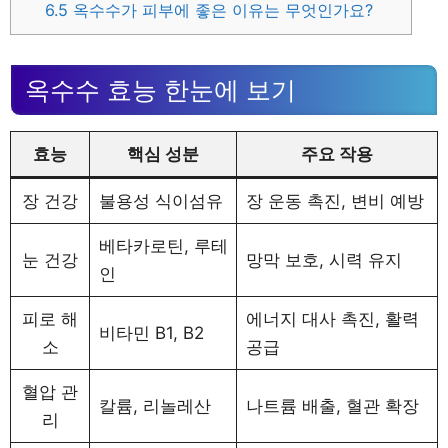
6.5
옥수수가 피부에 좋은 이유는 무엇인가요?
옥수수 효능 한눈에 보기
효능
핵심 성분
주요 작용
장 건강
불용성 식이섬유
장 운동 촉진, 변비 예방
베타카로틴, 루테
눈 건강
망막 보호, 시력 유지
인
피로 해
에너지 대사 촉진, 활력
비타민 B1, B2
소
공급
혈압 관
칼륨, 리놀레산
나트륨 배출, 혈관 확장
리