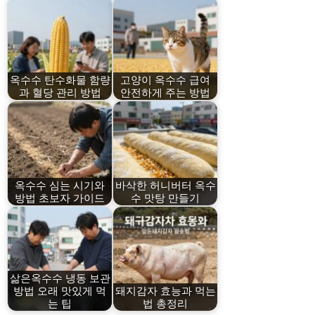
옥수수 탄수화물 함량
고양이 옥수수 급여
과 혈당 관리 방법
안전하게 주는 방법
옥수수 심는 시기와
바삭한 허니버터 옥수
방법 초보자 가이드
수 맛탕 만들기
삶은옥수수 냉동 보관
방법 오래 맛있게 먹
돼지감자 효능과 먹는
는 팁
법 총정리