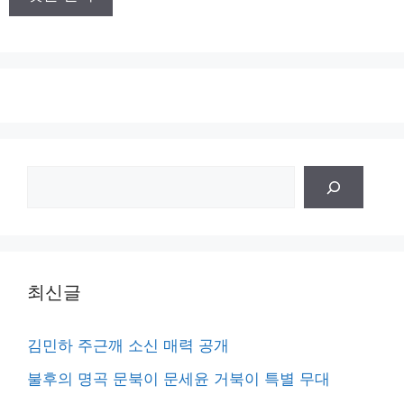
트
검
색
최신글
김민하 주근깨 소신 매력 공개
불후의 명곡 문북이 문세윤 거북이 특별 무대