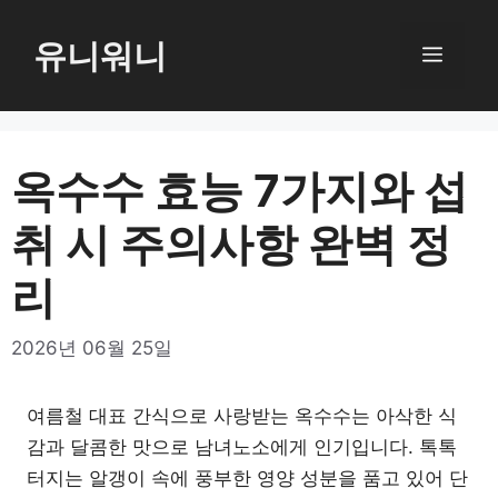
컨
텐
유니워니
메
츠
로
뉴
건
너
옥수수 효능 7가지와 섭
뛰
취 시 주의사항 완벽 정
기
리
2026년 06월 25일
여름철 대표 간식으로 사랑받는 옥수수는 아삭한 식
감과 달콤한 맛으로 남녀노소에게 인기입니다. 톡톡
터지는 알갱이 속에 풍부한 영양 성분을 품고 있어 단