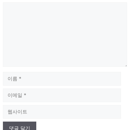
댓
글
이
름
이
메
일
웹
사
이