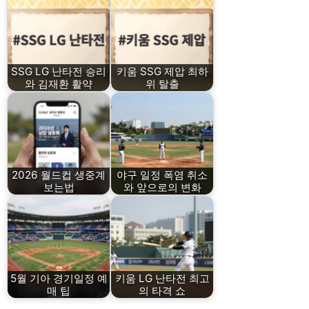
SSG LG 난타전 승리
키움 SSG 제압 최하
와 김재환 활약
위 탈출
2026 월드컵 생중계
야구 일정 폭염 취소
보는법
와 앞으로의 변화
5월 기아 경기일정 예
키움 LG 난타전 최고
매 팁
의 타격 쇼