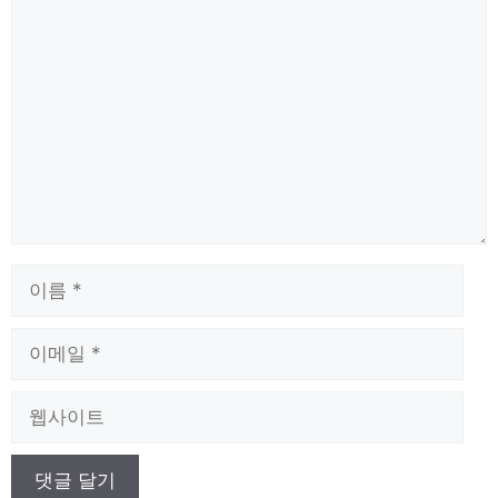
댓
글
이
름
이
메
일
웹
사
이