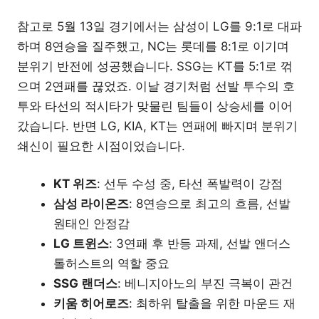
참고로 5월 13일 경기에서는 삼성이 LG를 9:1로 대파
하며 8연승을 질주했고, NC는 롯데를 8:1로 이기며
분위기 반전에 성공했습니다. SSG는 KT를 5:1로 꺾
으며 2연패를 끊었죠. 이날 경기처럼 선발 투수의 호
투와 타선의 적시타가 맞물린 팀들이 상승세를 이어
갔습니다. 반면 LG, KIA, KT는 연패에 빠지며 분위기
쇄신이 필요한 시점이었습니다.
KT 위즈
: 선두 수성 중, 타선 폭발력이 강점
삼성 라이온즈
: 8연승으로 최고의 흐름, 선발
원태인 안정감
LG 트윈스
: 3연패 후 반등 과제, 선발 앤더스
톨허스트의 역할 중요
SSG 랜더스
: 베니지아노의 부진 극복이 관건
키움 히어로즈
: 최하위 탈출을 위한 마운드 재