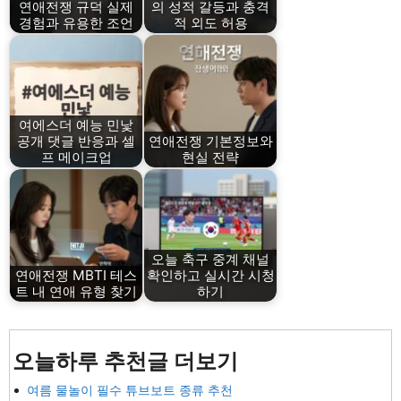
연애전쟁 규덕 실제
의 성적 갈등과 충격
경험과 유용한 조언
적 외도 허용
여에스더 예능 민낯
공개 댓글 반응과 셀
연애전쟁 기본정보와
프 메이크업
현실 전략
오늘 축구 중계 채널
연애전쟁 MBTI 테스
확인하고 실시간 시청
트 내 연애 유형 찾기
하기
오늘하루 추천글 더보기
여름 물놀이 필수 튜브보트 종류 추천