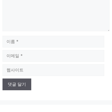
이
름
이
메
일
웹
사
이
트