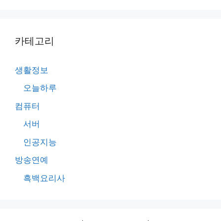
카테고리
생활정보
오늘하루
컴퓨터
서버
인공지능
방송연예
흑백요리사