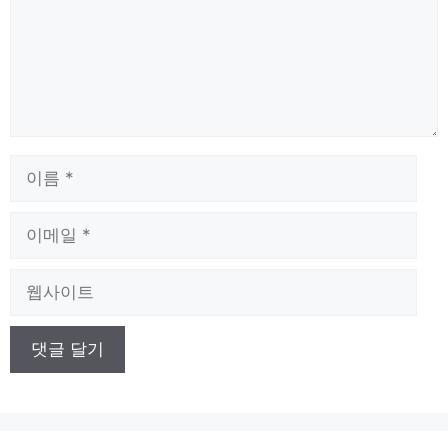
이
름
이
메
일
웹
사
이
트