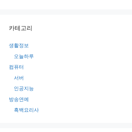
카테고리
생활정보
오늘하루
컴퓨터
서버
인공지능
방송연예
흑백요리사