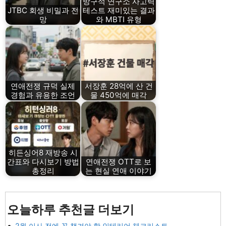
방구석 연구소 사고력
JTBC 회생 비밀과 전
테스트 재미있는 결과
망
와 MBTI 유형
연애전쟁 규덕 실제
서장훈 28억에 산 건
경험과 유용한 조언
물 450억에 매각
히든싱어8 재방송 시
간표와 다시보기 방법
연애전쟁 OTT로 보
총정리
는 현실 연애 이야기
오늘하루 추천글 더보기
2월 이사 전에 꼭 챙겨야 할 인테리어 체크리스트