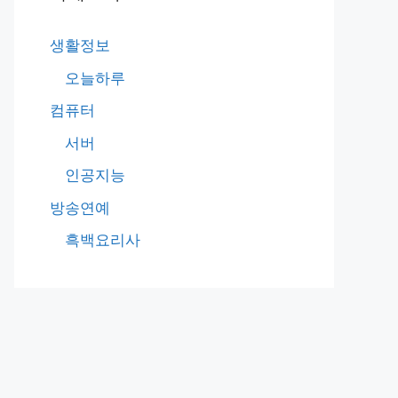
생활정보
오늘하루
컴퓨터
서버
인공지능
방송연예
흑백요리사