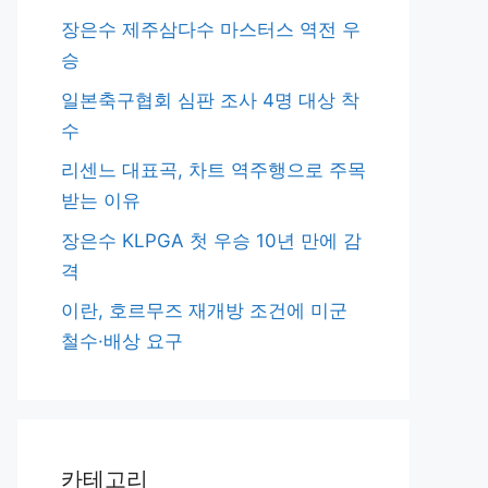
장은수 제주삼다수 마스터스 역전 우
승
일본축구협회 심판 조사 4명 대상 착
수
리센느 대표곡, 차트 역주행으로 주목
받는 이유
장은수 KLPGA 첫 우승 10년 만에 감
격
이란, 호르무즈 재개방 조건에 미군
철수·배상 요구
카테고리