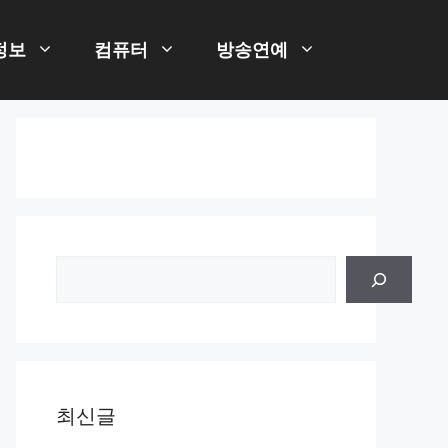
정보
컴퓨터
방송연예
검
색
최신글