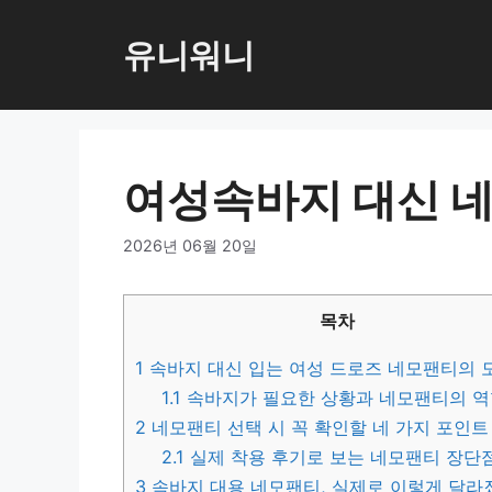
컨
텐
유니워니
츠
로
건
너
여성속바지 대신 
뛰
기
2026년 06월 20일
목차
1
속바지 대신 입는 여성 드로즈 네모팬티의 
1.1
속바지가 필요한 상황과 네모팬티의 
2
네모팬티 선택 시 꼭 확인할 네 가지 포인트
2.1
실제 착용 후기로 보는 네모팬티 장단
3
속바지 대용 네모팬티, 실제로 이렇게 달라