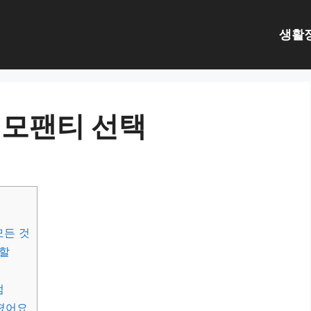
생활
네모팬티 선택
모든 것
역할
점
졌어요