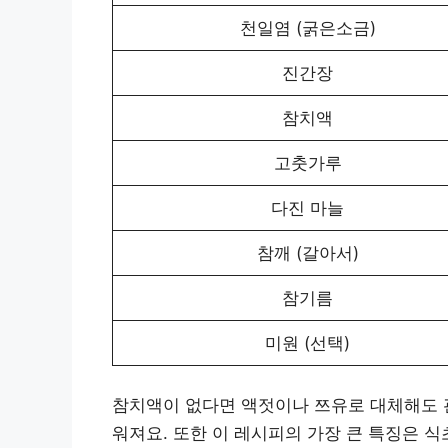
천일염 (굵은소금)
진간장
참치액
고춧가루
다진 마늘
참깨 (갈아서)
참기름
미원 (선택)
참치액이 없다면 액젓이나 쯔유로 대체해도 괜
워져요. 또한 이 레시피의 가장 큰 특징은 