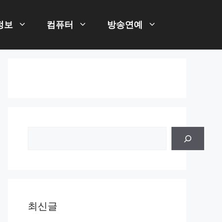
정보
컴퓨터
방송연예
검
색
최신글