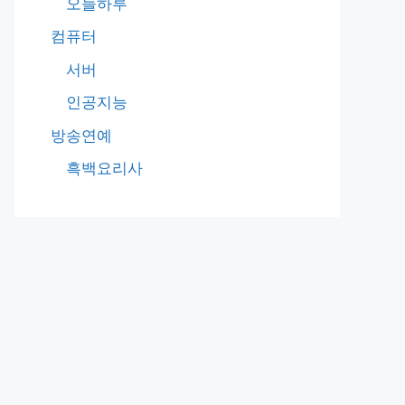
오늘하루
컴퓨터
서버
인공지능
방송연예
흑백요리사