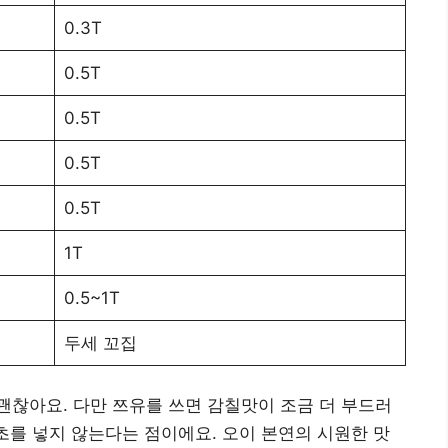
0.3T
0.5T
0.5T
0.5T
0.5T
1T
0.5~1T
두세 꼬집
찮아요. 다만 쯔유를 쓰면 감칠맛이 조금 더 부드러
식초를 넣지 않는다는 점이에요. 오이 본연의 시원한 맛