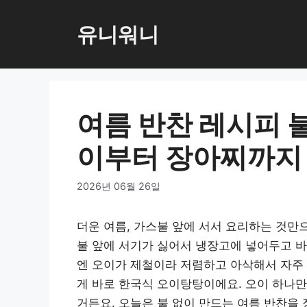
컨
텐
유니워니
츠
로
건
너
여름 반찬 레시피 
뛰
기
이부터 장아찌까지
2026년 06월 26일
더운 여름, 가스불 앞에 서서 요리하는 것만으
불 앞에 서기가 싫어서 냉장고에 넣어두고 바
엔 오이가 제철이라 저렴하고 아삭해서 자주 
게 바로 한국식 오이탕탕이에요. 오이 하나만
거든요. 오늘은 불 없이 만드는 여름 반찬을