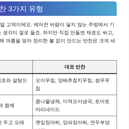
찬 3가지 유형
말 고역이에요. 에어컨 바람이 닿지 않는 주방에서 기
 생각이 절로 들죠. 하지만 직접 만들면 재료도 싸고,
올해 여름을 맞아 정리한 불 없이 만드는 반찬은 크게 세
대표 반찬
식초와 설탕으
오이무침, 양배추참치무침, 쌈무무
침
콩나물냉채, 미역오이냉국, 토마토
과 함께
마리네이드
 두고 오래
깻잎장아찌, 양파장아찌, 연두부양