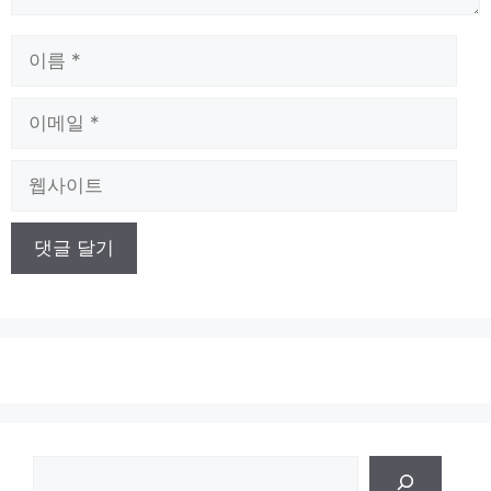
이
름
이
메
일
웹
사
이
트
검