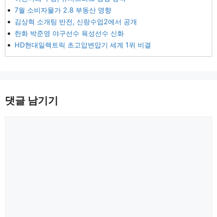
7월 소비자물가 2.8 부동산 영향
김상혁 소개팅 반전, 신랑수업2에서 공개
한화 박준영 야구선수 육성선수 신화
HD현대일렉트릭 초고압변압기 세계 1위 비결
댓글 남기기
댓
글