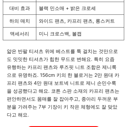
대비 효과
블랙 민소매 + 밝은 크로셰
하의 매치
와이드 팬츠, 카프리 팬츠, 롱스커트
액세서리
미니 크로스백, 볼캡
얇은 반팔 티셔츠 위에 베스트를 툭 걸치는 것만으로
도 밋밋한 티셔츠가 힙한 무드로 변해요. 특히 요즘
유행하는 카프리 팬츠와 루즈핏 니트 조합은 제니룩
으로 유명하죠. 156cm 키의 한 블로거는 2만 원대 카
프리 팬츠와 4만 원대 보트넥 니트로 제니 손민수룩
을 성공했다고 해요. 코튼 스판 소재의 카프리 팬츠는
편안하면서도 몸매를 잘 잡아주고, 종아리 두꺼운 부
분을 가려주는 7부 기장이 키 작은 체형에도 잘 맞았
다고 해요.