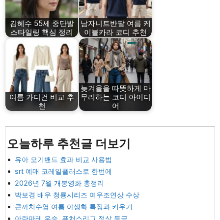
김혜수 55세 중단발
남자니트반팔 여름 케
스타일링 핵심 정리
이블카라 코디 추천
늦겨울을 따뜻하게 마
여름 가디건 비교 추
무리하는 코디 아이디
천
어
오늘하루 추천글 더보기
유아 모기밴드 효과 비교 사용법
srt 예매 코레일플러스로 한번에
2026년 7월 개봉영화 총정리
박보경 배우 청룡시리즈 여우조연상 수상
큰까치수염 여름 야생화 특징과 키우기
아란마레 우승, 퓨처스리그 정상 등극