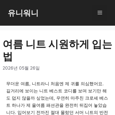
컨
텐
유니워니
메
츠
로
뉴
건
너
여름 니트 시원하게 입는
뛰
법
기
2026년 05월 26일
무더운 여름, 니트라니 처음엔 제 귀를 의심했어요.
길거리에 보이는 니트 베스트 코디를 보며 보기만 해
도 덥지 않을까 싶었는데, 우연히 마주친 크로셰 베스
트 하나가 제 올여름 패션관을 완전히 뒤집어 놓았습
니다. 입어보기 전까진 절대 몰랐던 서머 니트의 반전