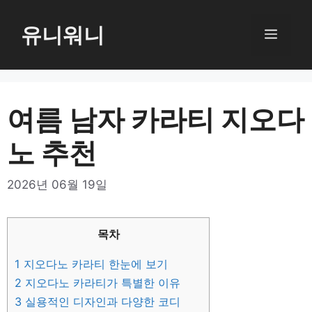
컨
텐
유니워니
메
츠
로
뉴
건
너
여름 남자 카라티 지오다
뛰
노 추천
기
2026년 06월 19일
목차
1
지오다노 카라티 한눈에 보기
2
지오다노 카라티가 특별한 이유
3
실용적인 디자인과 다양한 코디