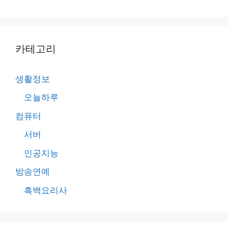
카테고리
생활정보
오늘하루
컴퓨터
서버
인공지능
방송연예
흑백요리사