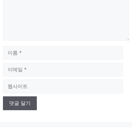
이
름
이
메
일
웹
사
이
트