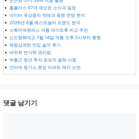
문근영 나이 39세 작품 활동
홈플러스 67개 재오픈 소식과 일정
네이버 유상증자 빅테크 동맹 전망 분석
2026년 6월 베스트셀러 트렌드 분석
스퀘어넥원피스 여름 데이트룩 비교 추천
신도평화대교 7월 14일 개통 오후 2시부터 통행
목동삼계탕 맛집 솔직 후기
바위취 번식력 관리법
박홍근 청년 투자 초보자 필독 사항
인터넷 등기소 분당 아파트 매각 논란
댓글 남기기
댓
글