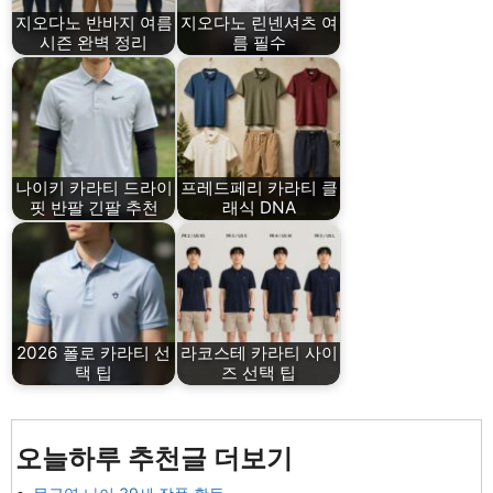
지오다노 반바지 여름
지오다노 린넨셔츠 여
시즌 완벽 정리
름 필수
나이키 카라티 드라이
프레드페리 카라티 클
핏 반팔 긴팔 추천
래식 DNA
2026 폴로 카라티 선
라코스테 카라티 사이
택 팁
즈 선택 팁
오늘하루 추천글 더보기