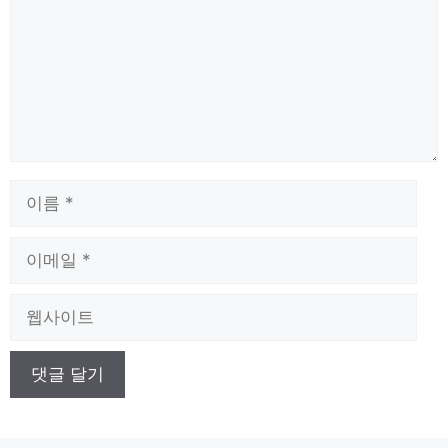
이
름
이
메
일
웹
사
이
트