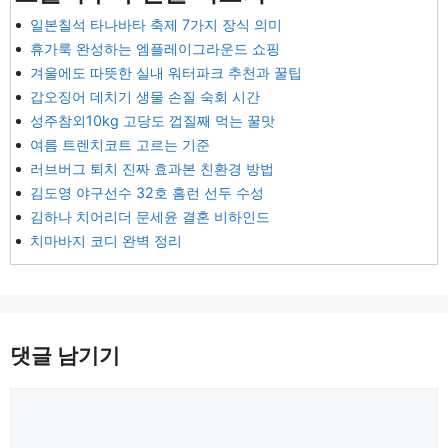
일본칠석 타나바타 축제 7가지 장식 의미
휴가룩 완성하는 엠플레이그라운드 쇼핑
겨울에도 따뜻한 실내 워터파크 추천과 꿀팁
갑오징어 데치기 생물 손질 숙회 시간
성주참외10kg 고당도 껍질째 먹는 꿀맛
여름 트렌치코트 고르는 기준
러브버그 퇴치 진짜 효과본 친환경 방법
김도영 야구선수 32호 홈런 선두 수성
김하나 치어리더 문세윤 결혼 비하인드
치마바지 코디 완벽 정리
댓글 남기기
댓
글