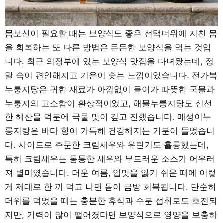
몸보신이 필요할 때는 보양식도 좋은 선택더위에 지친 몸
을 회복하는 또 다른 방법은 든든한 보양식을 먹는 것입
니다. 최근 의정부에 있는 보양식 맛집을 다녀왔는데, 정
말 속이 편안해지고 기운이 솟는 느낌이었습니다. 전가복
누룽지탕은 귀한 재료가 아낌없이 들어가 따뜻한 국물과
누룽지의 고소함이 환상적이었고, 해물누룽지탕도 신선
한 해산물 덕분에 국물 맛이 깊고 진했습니다. 매생이누
룽지탕은 바다 향이 가득해 건강해지는 기분이 들었습니
다. 사이드로 주문한 크림새우와 유린기도 훌륭했는데,
특히 크림새우는 통통한 새우와 부드러운 소스가 어우러
져 별미였습니다. 더운 여름, 입맛을 잃기 쉬운 때에 이렇
게 제대로 한 끼 먹고 나면 몸이 금방 회복됩니다. 단순히
더위를 먹었을 때는 충분한 휴식과 수분 섭취로도 호전되
지만, 기력이 많이 떨어졌다면 보양식으로 영양을 보충하