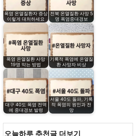
폭염 온열질환자 증상
전북 온열질환 사망 5
이렇게 대처하세요
명 폭염중대경보
폭염 온열질환 사망
기록적 폭염에 온열질
19명 막는 방법
환 사망자 비상
서울 40도 돌파, 기록
대구 40도 폭염 전역
적 폭염의 원인과 전
에 중대경보 발령
망
오늘하루 추천글 더보기