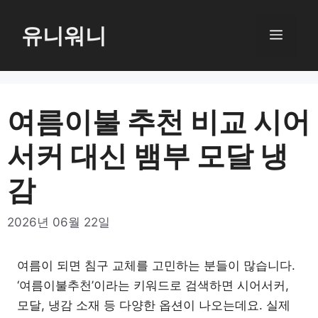
컨
텐
유니워니
메
츠
로
뉴
건
너
여름이불 추천 비교 시어
뛰
서커 대신 뱀부 모달 냉
기
감
2026년 06월 22일
여름이 되면 침구 교체를 고민하는 분들이 많습니다.
‘여름이불추천’이라는 키워드로 검색하면 시어서커,
모달, 냉감 소재 등 다양한 옵션이 나오는데요. 실제