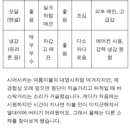
실크
모달
좋
좋
피부 예민, 고
처럼
조심
(텐셀)
음
음
급감
매끈
매
냉감
차갑
다소
에어컨 사용,
우
좋
(듀라
고 매
까다
강력 냉감 원
우
음
론 등)
끈
로움
함
수
시어서커는 여름이불의 대명사처럼 여겨지지만, 제
경험상 오래 덮으면 원단이 까슬거리고 뒤척일 때 바
스락거리는 소리가 거슬렸습니다. 게다가 처음에는
시원하지만 시간이 지나면 이불 안이 미지근해져서
열대야에 버티기 어려웠어요. 그래서 올해는 다른 소
재를 찾아보게 됐습니다.