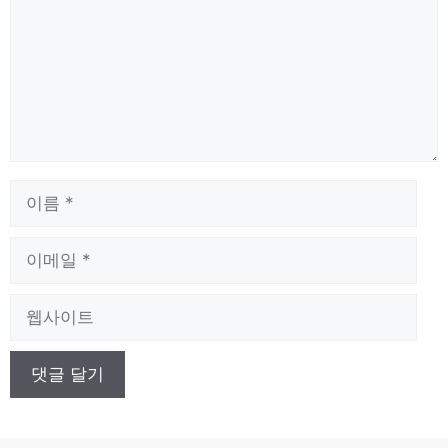
이
름
이
메
일
웹
사
이
트