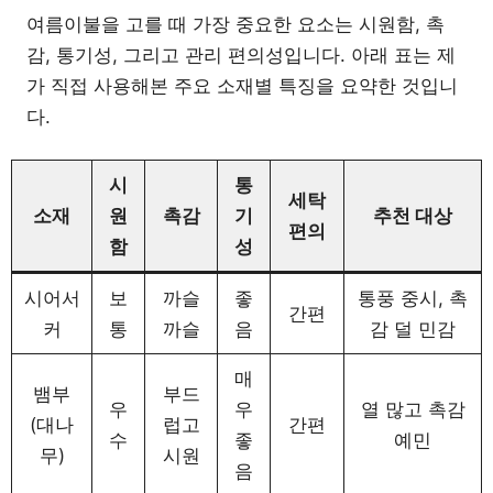
여름이불을 고를 때 가장 중요한 요소는 시원함, 촉
감, 통기성, 그리고 관리 편의성입니다. 아래 표는 제
가 직접 사용해본 주요 소재별 특징을 요약한 것입니
다.
시
통
세탁
소재
원
촉감
기
추천 대상
편의
함
성
시어서
보
까슬
좋
통풍 중시, 촉
간편
커
통
까슬
음
감 덜 민감
매
뱀부
부드
우
우
열 많고 촉감
(대나
럽고
간편
수
좋
예민
무)
시원
음