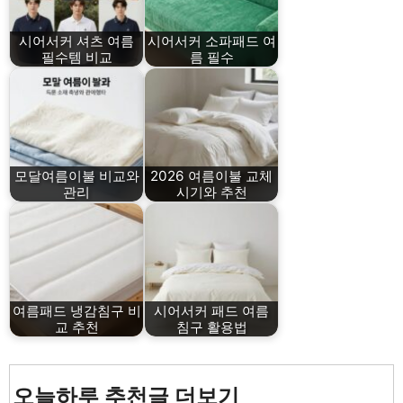
시어서커 셔츠 여름
시어서커 소파패드 여
필수템 비교
름 필수
모달여름이불 비교와
2026 여름이불 교체
관리
시기와 추천
여름패드 냉감침구 비
시어서커 패드 여름
교 추천
침구 활용법
오늘하루 추천글 더보기