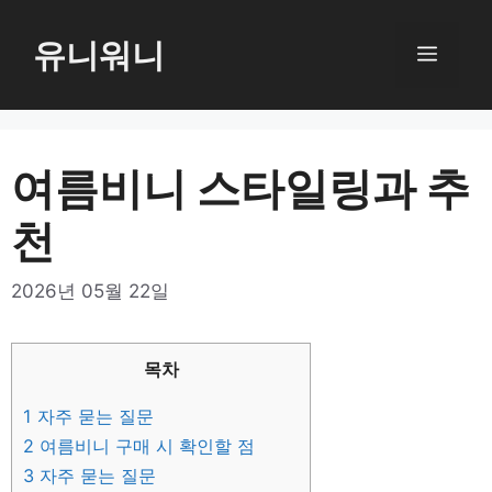
컨
텐
유니워니
메
츠
로
뉴
건
너
여름비니 스타일링과 추
뛰
천
기
2026년 05월 22일
목차
1
자주 묻는 질문
2
여름비니 구매 시 확인할 점
3
자주 묻는 질문