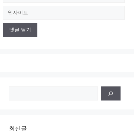
메
일
웹
사
이
트
검
색
최신글