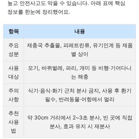
높고 안전사고도 막을 수 있습니다. 아래 표에 핵심
정보를 한눈에 정리했어요.
항목
내용
주요
제충국 추출물, 피레트린류, 유기인계 등 제품
성분
별 상이
사용
모기, 바퀴벌레, 파리, 개미 등 비행·기어다니
대상
는 해충
주의
식기·음식·화기 근처 분사 금지, 사용 후 환기
사항
필수, 반려동물·어항에서 멀리
추천
약 30cm 거리에서 2~3초 분사, 빈 곳에 직접
사용
분사, 효과 유지 시 재분사
법