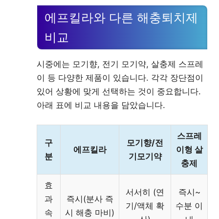
에프킬라와 다른 해충퇴치제
비교
시중에는 모기향, 전기 모기약, 살충제 스프레
이 등 다양한 제품이 있습니다. 각각 장단점이
있어 상황에 맞게 선택하는 것이 중요합니다.
아래 표에 비교 내용을 담았습니다.
스프레
구
모기향/전
에프킬라
이형 살
분
기모기약
충제
효
서서히 (연
즉시~
과
즉시(분사 즉
기/액체 확
수분 이
속
시 해충 마비)