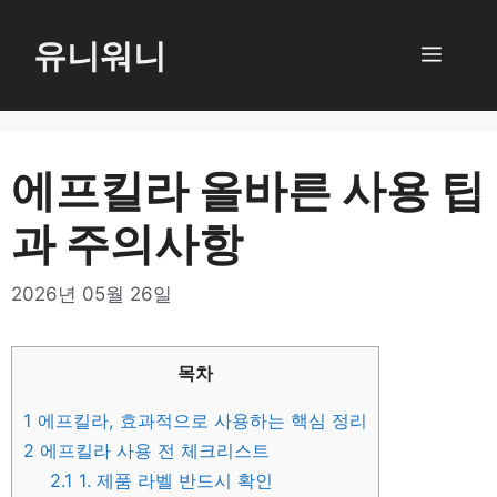
컨
텐
유니워니
메
츠
로
뉴
건
너
에프킬라 올바른 사용 팁
뛰
과 주의사항
기
2026년 05월 26일
목차
1
에프킬라, 효과적으로 사용하는 핵심 정리
2
에프킬라 사용 전 체크리스트
2.1
1. 제품 라벨 반드시 확인