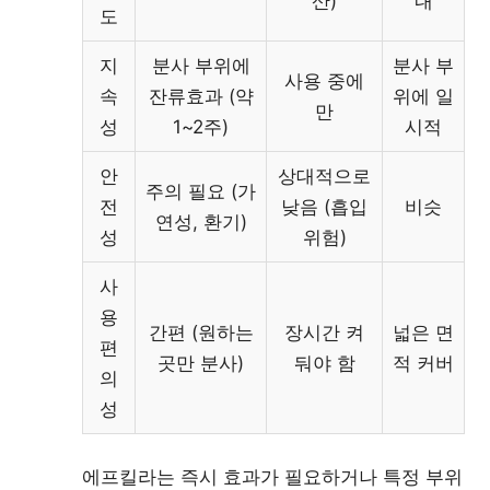
산)
내
도
지
분사 부위에
분사 부
사용 중에
속
잔류효과 (약
위에 일
만
성
1~2주)
시적
안
상대적으로
주의 필요 (가
전
낮음 (흡입
비슷
연성, 환기)
성
위험)
사
용
간편 (원하는
장시간 켜
넓은 면
편
곳만 분사)
둬야 함
적 커버
의
성
에프킬라는 즉시 효과가 필요하거나 특정 부위