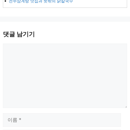
전주삼계탕 맛집과 뜻밖의 닭칼국수
댓글 남기기
댓
글
이
름