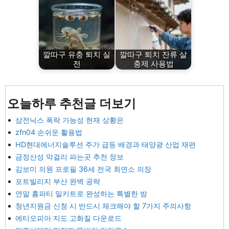
깔따구 유충 퇴치 실
깔따구 퇴치 잔류 살
전
충제 사용법
오늘하루 추천글 더보기
삼전닉스 폭락 가능성 현재 상황은
zfn04 손쉬운 활용법
HD현대에너지솔루션 주가 급등 배경과 태양광 산업 재편
금정산성 막걸리 파는곳 추천 정보
김보미 의원 프로필 36세 전국 최연소 의장
포트빌리지 부산 완벽 공략
연말 홈파티 밀키트로 완성하는 특별한 밤
청년지원금 신청 시 반드시 체크해야 할 7가지 주의사항
에티오피아 지도 고화질 다운로드