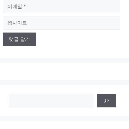
이
메
일
웹
사
이
트
검
색