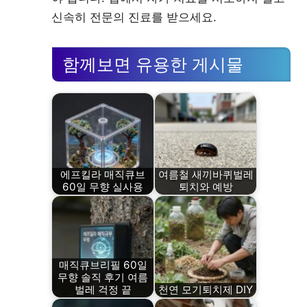
신속히 전문의 진료를 받으세요.
함께보면 유용한 게시물
에프킬라 매직큐브
여름철 새끼바퀴벌레
60일 무향 실사용
퇴치와 예방
매직큐브리필 60일
무향 솔직 후기 여름
벌레 걱정 끝
천연 모기퇴치제 DIY