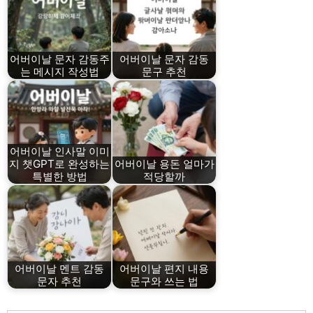
어버이날 문자 감동주
어버이날 문자 감동
는 메시지 작성법
문구 추천
어버이날 인사말 이미
지 챗GPT로 완성하는
어버이날 용돈 얼마가
특별한 방법
적당할까
어버이날 멘트 감동
어버이날 편지 내용
문자 추천
문구와 쓰는 법