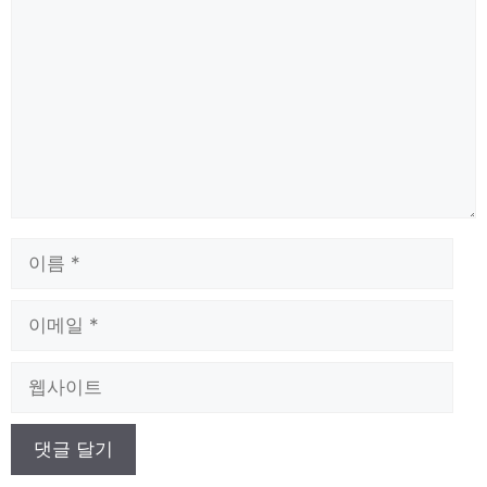
글
이
름
이
메
일
웹
사
이
트