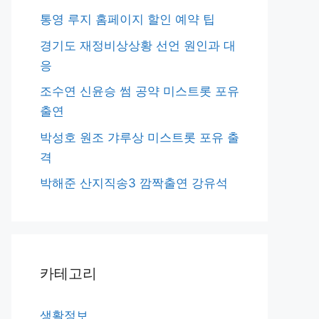
통영 루지 홈페이지 할인 예약 팁
경기도 재정비상상황 선언 원인과 대
응
조수연 신윤승 썸 공약 미스트롯 포유
출연
박성호 원조 갸루상 미스트롯 포유 출
격
박해준 산지직송3 깜짝출연 강유석
카테고리
생활정보