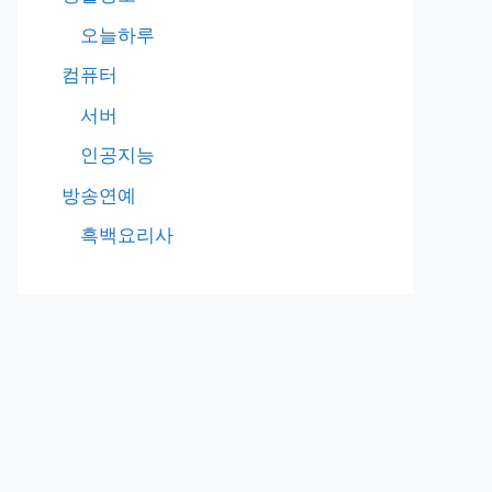
오늘하루
컴퓨터
서버
인공지능
방송연예
흑백요리사