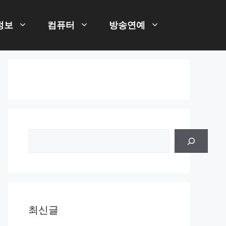
정보
컴퓨터
방송연예
검
색
최신글