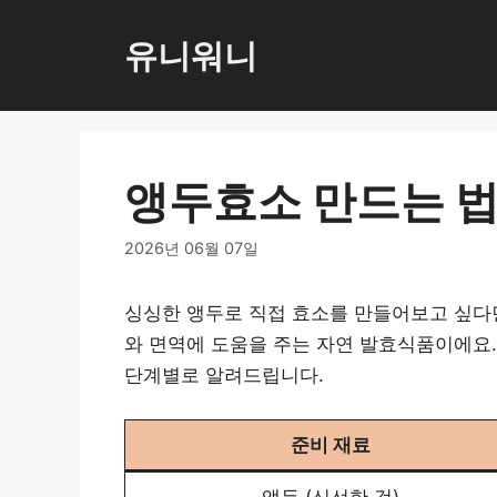
컨
텐
유니워니
츠
로
건
너
앵두효소 만드는 
뛰
기
2026년 06월 07일
싱싱한 앵두로 직접 효소를 만들어보고 싶다
와 면역에 도움을 주는 자연 발효식품이에요.
단계별로 알려드립니다.
준비 재료
앵두 (신선한 것)