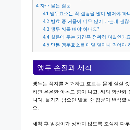
4
자주 묻는 질문
4.1
앵두효소는 꼭 설탕을 많이 넣어야 하
4.2
발효 중 거품이 너무 많이 나는데 괜
4.3
앵두 씨를 빼야 하나요?
4.4
실온에 두는 기간은 정확히 며칠인가요
4.5
만든 앵두효소를 매일 얼마나 먹어야 
앵두 손질과 세척
앵두는 꼭지를 제거하고 흐르는 물에 살살 씻
하면 은은한 아몬드 향이 나고, 씨의 항산화
니다. 물기가 남으면 발효 중 잡균이 번식할
요.
세척 후 알갱이가 상하지 않도록 조심히 다루