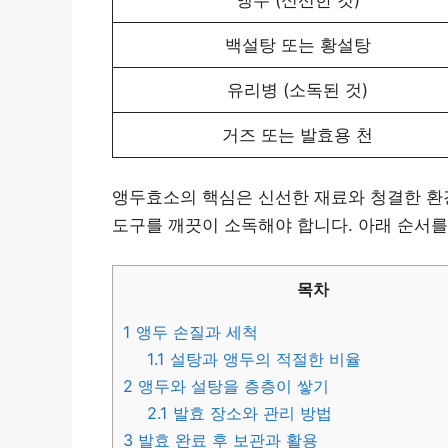
백설탕 또는 황설탕
유리병 (소독된 것)
거즈 또는 발효용 천
앵두효소의 핵심은 신선한 재료와 청결한 환경
도구를 깨끗이 소독해야 합니다. 아래 순서를
목차
1
앵두 손질과 세척
1.1
설탕과 앵두의 적절한 비율
2
앵두와 설탕을 층층이 쌓기
2.1
발효 장소와 관리 방법
3
발효 완료 후 보관과 활용