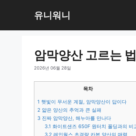
컨
텐
유니워니
츠
로
건
너
암막양산 고르는 법
뛰
기
2026년 06월 28일
목차
1
햇빛이 무서운 계절, 암막양산이 답이다
2
얇은 양산의 추억과 큰 실패
3
진짜 암막양산, 해누아를 만나다
3.1
화이트샌즈 650F 원터치 폴딩과의 비
3.2
레인웍스 초경량 카본 양산의 매력