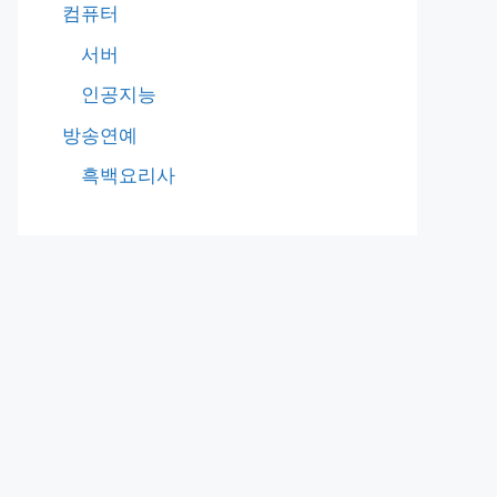
컴퓨터
서버
인공지능
방송연예
흑백요리사