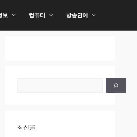
정보
컴퓨터
방송연예
검
색
최신글