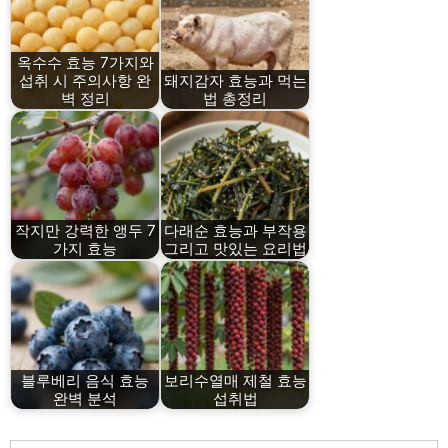
옥수수 효능 7가지와
섭취 시 주의사항 완
돼지감자 효능과 먹는
벽 정리
법 총정리
작지만 강력한 앵두 7
다래순 효능과 부작용
가지 효능
그리고 맛있는 요리법
블루베리 음식 효능
보리수열매 제철 효능
완벽 분석
섭취법