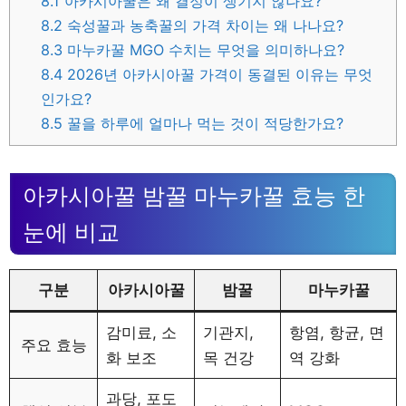
8.1
아카시아꿀은 왜 결정이 생기지 않나요?
8.2
숙성꿀과 농축꿀의 가격 차이는 왜 나나요?
8.3
마누카꿀 MGO 수치는 무엇을 의미하나요?
8.4
2026년 아카시아꿀 가격이 동결된 이유는 무엇
인가요?
8.5
꿀을 하루에 얼마나 먹는 것이 적당한가요?
아카시아꿀 밤꿀 마누카꿀 효능 한
눈에 비교
구분
아카시아꿀
밤꿀
마누카꿀
감미료, 소
기관지,
항염, 항균, 면
주요 효능
화 보조
목 건강
역 강화
과당, 포도