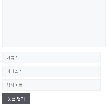
글
이
름
이
메
일
웹
사
이
트