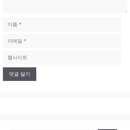
이
름
이
메
일
웹
사
이
트