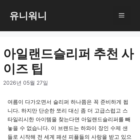
컨
텐
유니워니
메
츠
로
뉴
건
너
아일랜드슬리퍼 추천 사
뛰
이즈 팁
기
2026년 05월 27일
여름이 다가오면서 슬리퍼 하나쯤은 꼭 준비하게 됩
니다. 하지만 단순한 쪼리 대신 좀 더 고급스럽고 스
타일리시한 아이템을 찾는다면 아일랜드슬리퍼를 빼
놓을 수 없습니다. 이 브랜드는 하와이 장인 수제 샌
들로 시작해 전 세계 패션 피플들의 사랑을 받고 있으