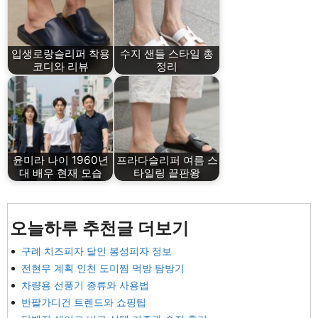
입생로랑슬리퍼 착용
수지 샌들 스타일 총
코디와 리뷰
정리
윤미라 나이 1960년
프라다슬리퍼 여름 스
대 배우 현재 모습
타일링 끝판왕
오늘하루 추천글 더보기
구례 치즈피자 달인 봉성피자 정보
전현무 계획 인천 도미찜 먹방 탐방기
차량용 선풍기 종류와 사용법
반팔가디건 트렌드와 쇼핑팁