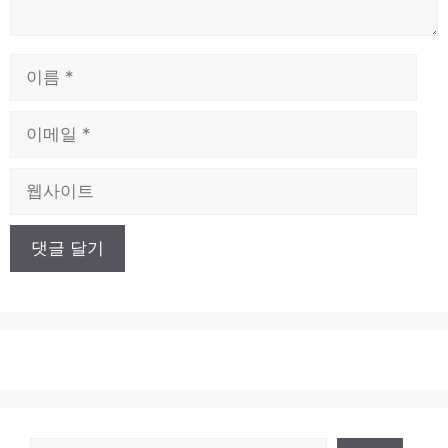
이
름
이
메
일
웹
사
이
트