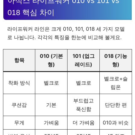
아식스 라이프워커 010 vs 101 vs
018 핵심 차이
라이프워커 라인은 크게 010, 101, 018 세 가지 모델
로 나뉩니다. 각각의 특징을 한눈에 비교해 볼게요.
010 (기본
101 (업그
018 (기능
항목
형)
레이드)
형)
벨크로+슬
착화 방식
벨크로
벨크로
립온
부드럽고
쿠션감
기본
단단한 편
푹신함
무게
가벼움
더 가벼움
010과 비슷