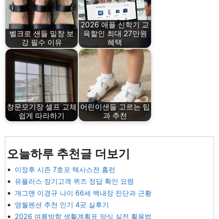
2026 애플 신학기 교
벨크로 샌들 밑창 보
육할인 최대 27만원
강 필수 이유
혜택
창문모기장 셀프 교체
어린이샌들 고르는 팁
쉽게 따라하기
과 추천
오늘하루 추천글 더보기
이정후 시즌 7호포 텍사스전 홈런
유플러스 장기고객 퀴즈 정답 확인 요령
개그맨 이경규 나이 66세 백내장 진단과 근황
영월펜션 추천 인기 4곳 실후기
2026 여름방학 생활계획표 양식 실전 활용법