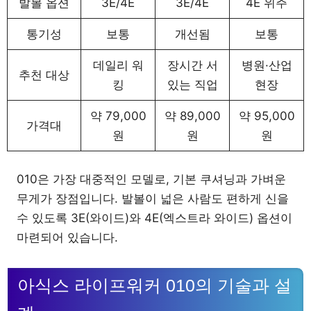
발볼 옵션
3E/4E
3E/4E
4E 위주
통기성
보통
개선됨
보통
데일리 워
장시간 서
병원·산업
추천 대상
킹
있는 직업
현장
약 79,000
약 89,000
약 95,000
가격대
원
원
원
010은 가장 대중적인 모델로, 기본 쿠셔닝과 가벼운
무게가 장점입니다. 발볼이 넓은 사람도 편하게 신을
수 있도록 3E(와이드)와 4E(엑스트라 와이드) 옵션이
마련되어 있습니다.
아식스 라이프워커 010의 기술과 설