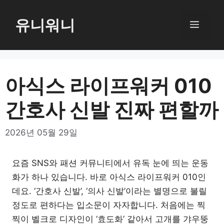
컨
텐
유니워니
메
츠
로
뉴
건
너
아식스 라이프워커 010
뛰
간호사 신발 진짜 편할까
기
2026년 05월 29일
요즘 SNS와 패션 커뮤니티에서 유독 눈에 띄는 운동
화가 하나 있습니다. 바로 아식스 라이프워커 010인
데요. ‘간호사 신발’, ‘의사 신발’이라는 별명으로 불릴
정도로 편하다는 입소문이 자자합니다. 처음에는 찍
찍이 벨크로 디자인이 ‘효도화’ 같아서 고개를 갸우뚱