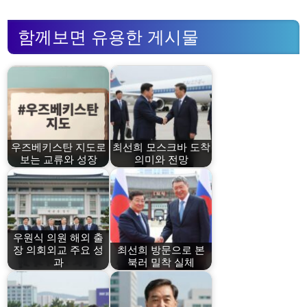
함께보면 유용한 게시물
우즈베키스탄 지도로
최선희 모스크바 도착
보는 교류와 성장
의미와 전망
우원식 의원 해외 출
장 의회외교 주요 성
최선희 방문으로 본
과
북러 밀착 실체