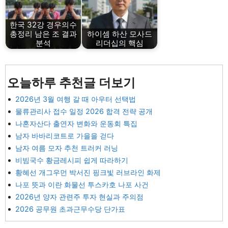
한국 32강 경우의수
총정리 남은 조 결과
하이셈 하산 모사드
분석
리더십의 핵심
오늘하루 추천글 더보기
2026년 3월 여행 갈 때 아우터 선택법
물류관리사 접수 일정 2026 합격 전략 공개
나혼자산다 출연자 변화와 운동회 특집
남자 바바리코트로 가을을 걷다
남자 여름 모자 추천 트러커 러닝
비빔국수 황금레시피 쉽게 따라하기
황혜선 개그우먼 박서진 핑크빛 러브라인 화제
나포 뜻과 이란 화물선 투스카호 나포 사건
2026년 양자 관련주 투자 현실과 주의점
2026 공무원 초과근무수당 단가표