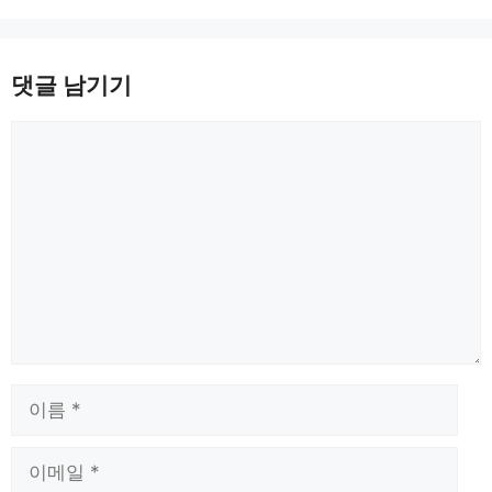
댓글 남기기
댓
글
이
름
이
메