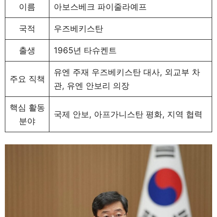
이름
아보스베크 파이줄라예프
국적
우즈베키스탄
출생
1965년 타슈켄트
유엔 주재 우즈베키스탄 대사, 외교부 차
주요 직책
관, 유엔 안보리 의장
핵심 활동
국제 안보, 아프가니스탄 평화, 지역 협력
분야