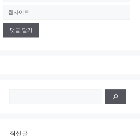
일
웹
사
이
트
검
색
최신글