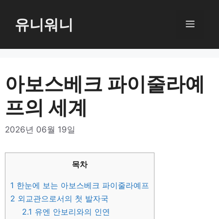
컨
텐
유니워니
메
츠
로
뉴
건
너
아보스베크 파이줄라예
뛰
프의 세계
기
2026년 06월 19일
목차
1
한눈에 보는 아보스베크 파이줄라예프
2
외교관으로서의 첫 발자국
2.1
유엔 안보리와의 인연