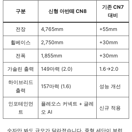
기존 CN7
구분
신형 아반떼 CN8
대비
전장
4,765mm
+55mm
휠베이스
2,750mm
+30mm
전폭
1,855mm
+30mm
가솔린 출력
149마력 (2.0)
1.6→2.0
하이브리드
157마력 (1.6)
성능 개선
출력
인포테인먼
플레오스 커넥트 + 글레
신규 적용
트
오 AI
숫자만 봐도 규모가 달라졌습니다. 중형 세단이 부럽