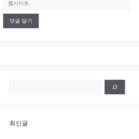
웹
사
이
트
검
색
최신글