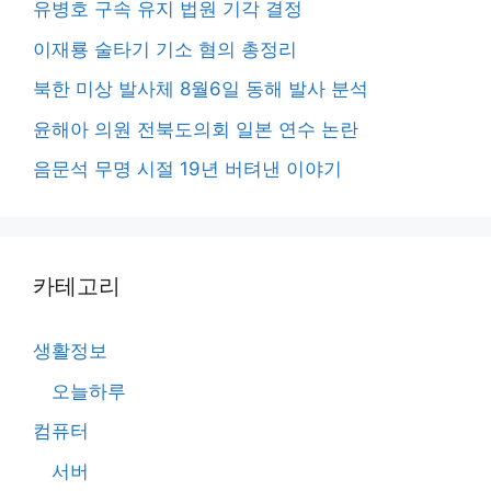
유병호 구속 유지 법원 기각 결정
이재룡 술타기 기소 혐의 총정리
북한 미상 발사체 8월6일 동해 발사 분석
윤해아 의원 전북도의회 일본 연수 논란
음문석 무명 시절 19년 버텨낸 이야기
카테고리
생활정보
오늘하루
컴퓨터
서버