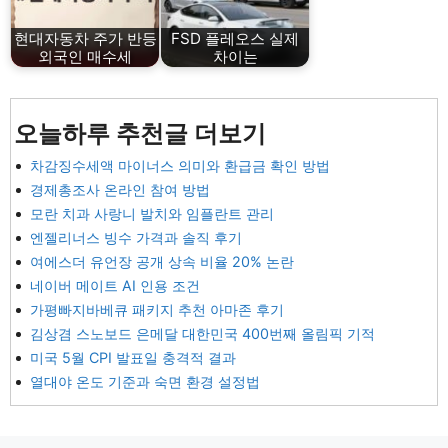
현대자동차 주가 반등
FSD 플레오스 실제
외국인 매수세
차이는
오늘하루 추천글 더보기
차감징수세액 마이너스 의미와 환급금 확인 방법
경제총조사 온라인 참여 방법
모란 치과 사랑니 발치와 임플란트 관리
엔젤리너스 빙수 가격과 솔직 후기
여에스더 유언장 공개 상속 비율 20% 논란
네이버 메이트 AI 인용 조건
가평빠지바베큐 패키지 추천 아마존 후기
김상겸 스노보드 은메달 대한민국 400번째 올림픽 기적
미국 5월 CPI 발표일 충격적 결과
열대야 온도 기준과 숙면 환경 설정법