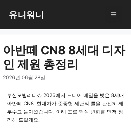
컨
텐
유니워니
메
츠
로
뉴
건
너
아반떼 CN8 8세대 디자
뛰
인 제원 총정리
기
2026년 06월 28일
부산모빌리티쇼 2026에서 드디어 베일을 벗은 8세대
아반떼 CN8. 현대차가 준중형 세단의 틀을 완전히 깨
부수고 돌아왔습니다. 아래 표로 핵심 변화를 먼저 정
리해 드릴게요.