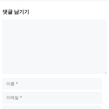
댓글 남기기
댓
글
이
름
이
메
일