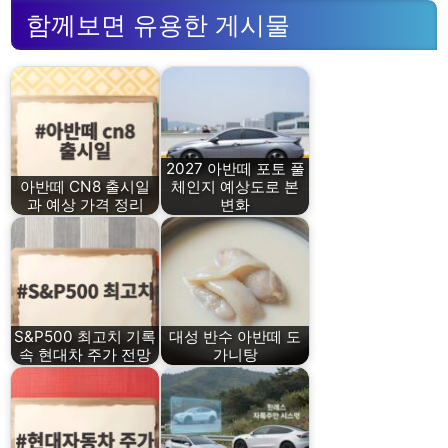
함께보면 유용한 게시물
2027 아반떼 포토 풀
아반떼 CN8 출시일
체인지 예상도로 본
과 예상 가격 정리
변화
S&P500 최고치 기록
대성 반수 아반떼 도
속 현대차 주가 전망
가니탕