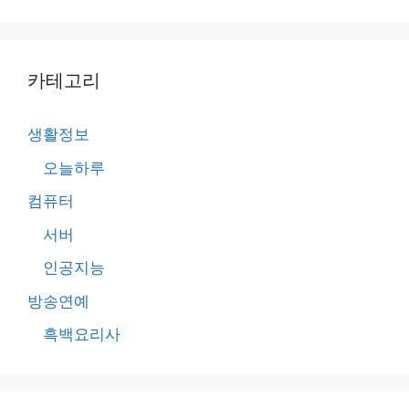
카테고리
생활정보
오늘하루
컴퓨터
서버
인공지능
방송연예
흑백요리사