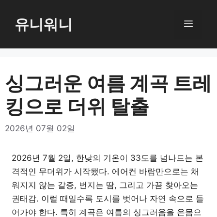
컨
텐
유니워니
메
츠
로
뉴
건
너
싱그러운 여름 계곡 트레
뛰
킹으로 더위 탈출
기
2026년 07월 02일
2026년 7월 2일, 한낮의 기온이 33도를 넘나드는 본
격적인 무더위가 시작됐다. 에어컨 바람만으로는 채
워지지 않는 갈증, 번지는 땀, 그리고 가끔 찾아오는
권태감. 이럴 때일수록 도시를 벗어나 자연 속으로 들
어가야 한다. 특히 계곡은 여름의 싱그러움을 온몸으