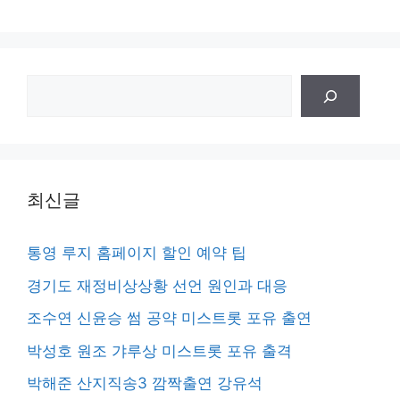
검
색
최신글
통영 루지 홈페이지 할인 예약 팁
경기도 재정비상상황 선언 원인과 대응
조수연 신윤승 썸 공약 미스트롯 포유 출연
박성호 원조 갸루상 미스트롯 포유 출격
박해준 산지직송3 깜짝출연 강유석