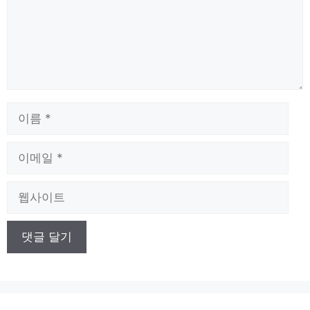
이
름
이
메
일
웹
사
이
트