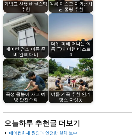
가볍고 산뜻한 썬스틱
여름 마스크 자외선차
추천
단 쿨링 추천
더위 피해 떠나는 여
에어컨 청소 여름 준
름 국내 여행 베스트
비 완벽 대비
4
곡성 물놀이 사고 예
여름 계곡 추천 인기
방 안전수칙
명소 다섯곳
오늘하루 추천글 더보기
에어컨화재 원인과 안전한 설치 보수