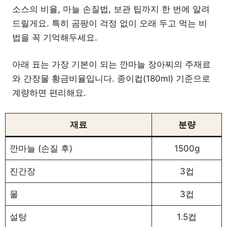
소스의 비율, 마늘 손질법, 보관 팁까지 한 번에 알려
드릴게요. 특히 곰팡이 걱정 없이 오래 두고 먹는 비
법을 꼭 기억해두세요.
아래 표는 가장 기본이 되는 깐마늘 장아찌의 주재료
와 간장물 황금비율입니다. 종이컵(180ml) 기준으로
계량하면 편리해요.
재료
분량
깐마늘 (손질 후)
1500g
진간장
3컵
물
3컵
설탕
1.5컵