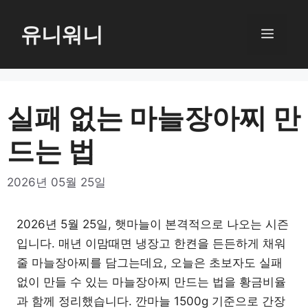
컨
텐
유니워니
메
츠
로
뉴
건
너
실패 없는 마늘장아찌 만
뛰
드는 법
기
2026년 05월 25일
2026년 5월 25일, 햇마늘이 본격적으로 나오는 시즌
입니다. 매년 이맘때면 냉장고 한켠을 든든하게 채워
줄 마늘장아찌를 담그는데요, 오늘은 초보자도 실패
없이 만들 수 있는 마늘장아찌 만드는 법을 황금비율
과 함께 정리했습니다. 깐마늘 1500g 기준으로 간장