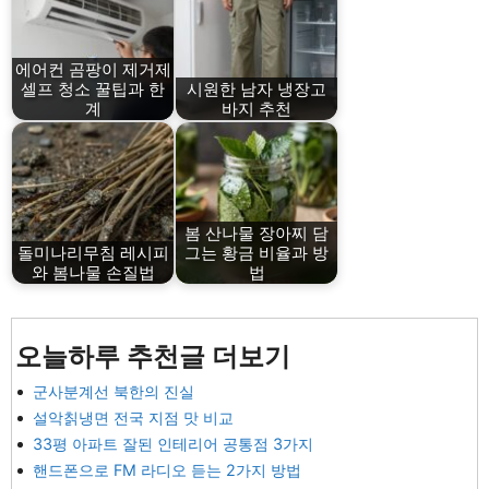
에어컨 곰팡이 제거제
셀프 청소 꿀팁과 한
시원한 남자 냉장고
계
바지 추천
봄 산나물 장아찌 담
돌미나리무침 레시피
그는 황금 비율과 방
와 봄나물 손질법
법
오늘하루 추천글 더보기
군사분계선 북한의 진실
설악칡냉면 전국 지점 맛 비교
33평 아파트 잘된 인테리어 공통점 3가지
핸드폰으로 FM 라디오 듣는 2가지 방법