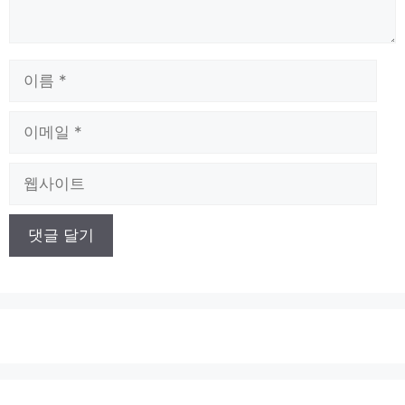
이
름
이
메
일
웹
사
이
트