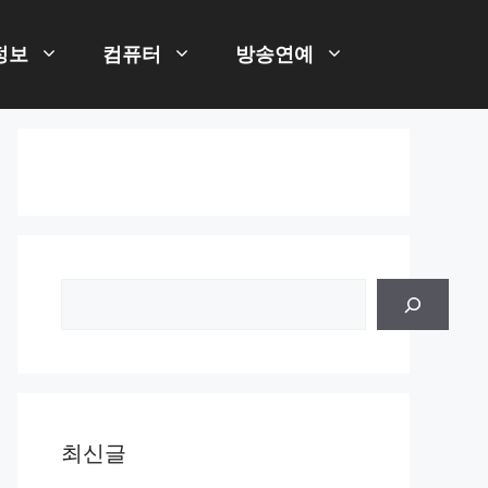
정보
컴퓨터
방송연예
검
색
최신글