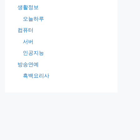
생활정보
오늘하루
컴퓨터
서버
인공지능
방송연예
흑백요리사