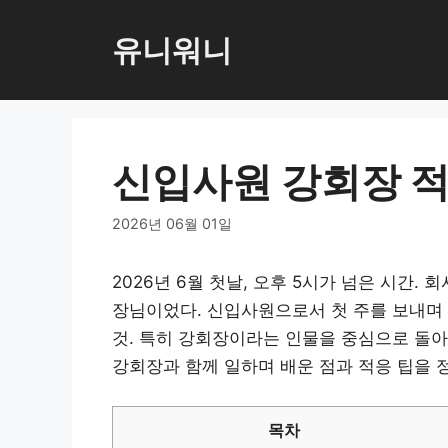
컨
텐
유니워니
츠
로
건
너
신입사원 강회장 
뛰
기
2026년 06월 01일
2026년 6월 첫날, 오후 5시가 넘은 시간.
장님이었다. 신입사원으로서 첫 주를 보내며 느
것. 특히 강회장이라는 인물을 중심으로 돌
강회장과 함께 일하며 배운 점과 적응 팁을 
목차