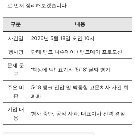
로 먼저 정리해보겠습니다.
구분
내용
사건일
2026년 5월 18일 오전 10시
행사명
단테 탱크 나수데이 / 탱크데이 프로모션
문제 문
‘책상에 탁!’ 표기와 ‘5/18’ 날짜 병기
구
주요 비
5·18 탱크 진압 및 박종철 고문치사 사건 희
판
화화
기업 대
행사 중단, 공식 사과, 대표이사 전격 경질
응