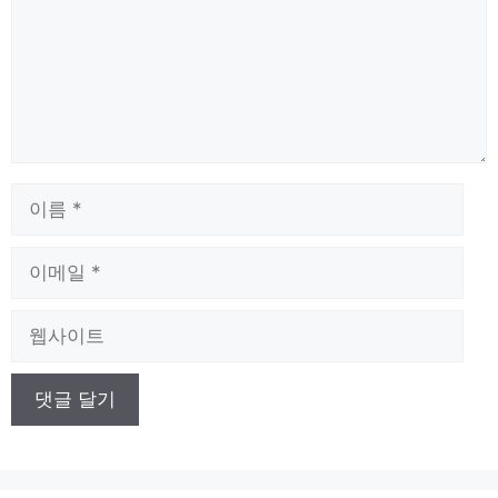
이
름
이
메
일
웹
사
이
트