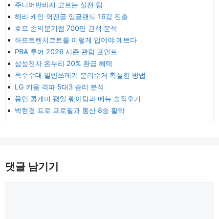
주니어반바지 고르는 실전 팁
해리 케인 역전골 잉글랜드 16강 진출
호프 손익분기점 700만 관객 분석
하프트렌치코트를 이렇게 입어야 예쁘다
PBA 투어 2026 시즌 관람 포인트
삼성전자 온누리 20% 환급 혜택
옥수수대 일반쓰레기 분리수거 확실한 방법
LG 키움 격파 5대3 승리 분석
용인 콩게미 평일 웨이팅과 메뉴 솔직후기
박현경 프로 프로필과 통산 8승 활약
댓글 남기기
댓
글