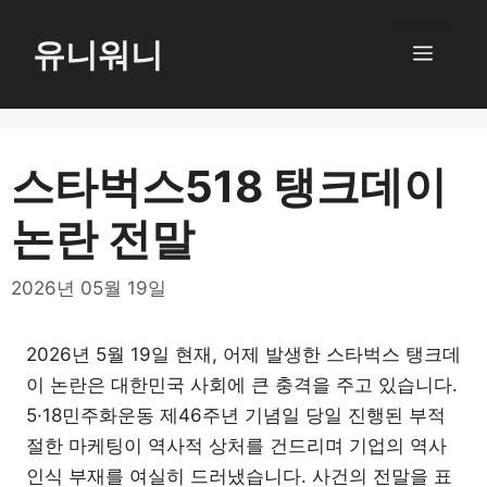
컨
텐
유니워니
메
츠
로
뉴
건
너
스타벅스518 탱크데이
뛰
논란 전말
기
2026년 05월 19일
2026년 5월 19일 현재, 어제 발생한 스타벅스 탱크데
이 논란은 대한민국 사회에 큰 충격을 주고 있습니다.
5·18민주화운동 제46주년 기념일 당일 진행된 부적
절한 마케팅이 역사적 상처를 건드리며 기업의 역사
인식 부재를 여실히 드러냈습니다. 사건의 전말을 표