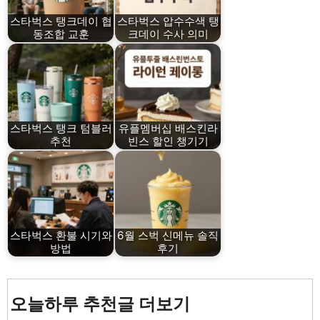
스타벅스 탱크데이 협
스타벅스 압수수색 탱
동조합 교훈
크데이 수사 의미
스타벅스 탱크 텀블러
유플멤버십 배스킨라
추천
빈스 할인 챙기기
스타벅스 환불 시기와
6월 스벅 신메뉴 솔직
방법
후기
오늘하루 추천글 더보기