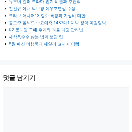
유부녀 킬러 드라마 인기 비결과 추천작
진선규 아내 박보경 여우조연상 수상
르라보 어나더13 향수 특징과 가성비 대안
공모주 폴레드 수요예측 1487대1 대박 청약 마감임박
K2 롱패딩 구매 후기와 겨울 패딩 관리법
대학옥수수 삶는 법과 보관 팁
5월 패션 여행룩과 데일리 코디 아이템
댓글 남기기
댓
글