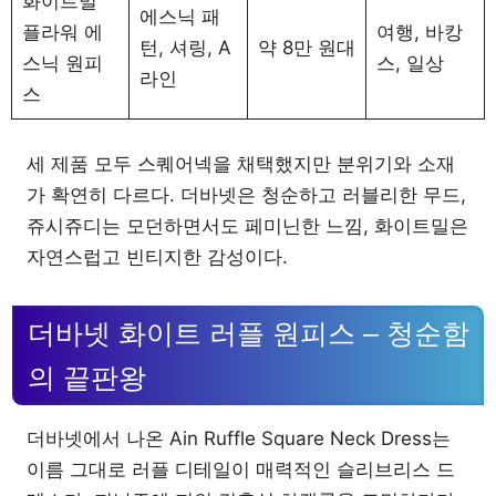
화이트밀
에스닉 패
플라워 에
여행, 바캉
턴, 셔링, A
약 8만 원대
스닉 원피
스, 일상
라인
스
세 제품 모두 스퀘어넥을 채택했지만 분위기와 소재
가 확연히 다르다. 더바넷은 청순하고 러블리한 무드,
쥬시쥬디는 모던하면서도 페미닌한 느낌, 화이트밀은
자연스럽고 빈티지한 감성이다.
더바넷 화이트 러플 원피스 – 청순함
의 끝판왕
더바넷에서 나온 Ain Ruffle Square Neck Dress는
이름 그대로 러플 디테일이 매력적인 슬리브리스 드