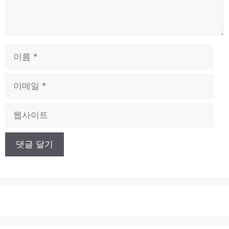
이
름
이
메
일
웹
사
이
트