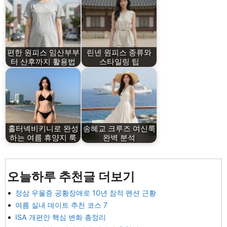
편한 원피스 임산부부
린넨 원피스 종류와
터 산후까지 활용법
스타일링 팁
홀터넥비키니로 완성
송혜교 크루즈 여신룩
하는 여름 휴양지 룩
완벽 분석
오늘하루 추천글 더보기
정삼 우울증 공황장애로 10년 잠적 펜션 근황
여름 실내 데이트 추천 코스 7
ISA 개편안 핵심 변화 총정리