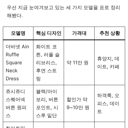
우선 지금 눈여겨보고 있는 세 가지 모델을 표로 정리
해봤다.
모델명
핵심 디자인
가격대
추천 상황
더바넷 Ain
화이트 코
Ruffle
튼, 러플 슬
휴양지, 데
Square
리브리스,
약 11만 원
이트, 카페
Neck
후면 스트
Dress
링
쥬시쥬디
블랙/아이
하객룩, 오
스퀘어넥
보리, 버튼
할인가 약
피스, 데이
버튼 원피
포인트, 시
9~10만 원
트
스
스루 밑단