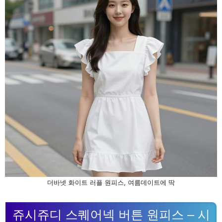
더바넷 화이트 러플 원피스, 여름데이트에 딱
쥬시쥬디 스퀘어넥 버튼 원피스 – 시