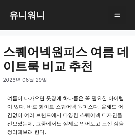
컨
텐
유니워니
메
츠
로
뉴
건
너
스퀘어넥원피스 여름 데
뛰
이트룩 비교 추천
기
2026년 06월 29일
여름이 다가오면 옷장에 하나쯤은 꼭 필요한 아이템
이 있다. 바로 화이트 스퀘어넥 원피스다. 올해도 어
김없이 여러 브랜드에서 다양한 스퀘어넥 디자인을
선보였는데, 그중에서도 실제로 입어보고 느낀 점을
정리해보려 한다.