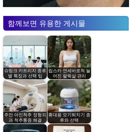
함께보면 유용한 게시물
슈링크 카트리지 종류
립스카 연세바로척 늘
별 특징과 선택 팁
어진 팔뚝살 관리
주안 아인척추 정형외
휴대용 모기퇴치기 종
과 척추통증 해결
류와 선택