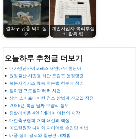
깔따구 유충 퇴치 실
개인사업자 복리후생
전
비 활용 팁
오늘하루 추천글 더보기
내가만난사이코패스 재연배우 한단아
원정출산 시민권 차단 트럼프 행정명령
복분자엑기스 효능 먹는법 한눈에 정리
정이한 프로필과 테러 사건
삼성 스마트에어컨 청소 방법과 신모델 장점
2026년 복날 날짜 보양식 정보
짐쌀라비움 4인 1캐리어 여행의 시작
대한축구협회 개혁 쇄신의 핵심
이모란원장 나이와 다이어트 손진단 비법
태풍 장미 경로와 항공편 대처법