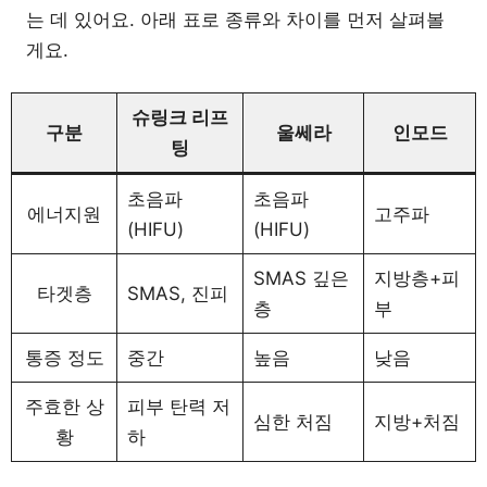
는 데 있어요. 아래 표로 종류와 차이를 먼저 살펴볼
게요.
슈링크 리프
구분
울쎄라
인모드
팅
초음파
초음파
에너지원
고주파
(HIFU)
(HIFU)
SMAS 깊은
지방층+피
타겟층
SMAS, 진피
층
부
통증 정도
중간
높음
낮음
주효한 상
피부 탄력 저
심한 처짐
지방+처짐
황
하