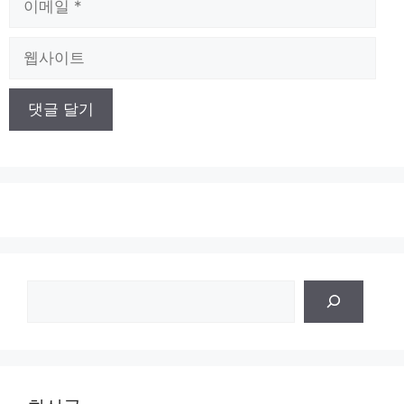
메
일
웹
사
이
트
검
색