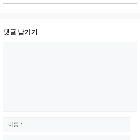
댓글 남기기
댓
글
이
름
이