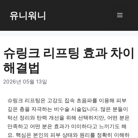
컨
텐
유니워니
메
츠
로
뉴
건
너
슈링크 리프팅 효과 차이
뛰
해결법
기
2026년 05월 13일
슈링크 리프팅은 고강도 집속 초음파를 이용해 피부
깊은 층을 자극하는 비수술 시술입니다. 많은 분들이
턱선 정리와 탄력 개선을 위해 선택하지만, 어떤 분은
만족하고 어떤 분은 효과가 미미하다고 느끼기도 해
요. 핵심은 본인의 피부 상태와 원리를 정확히 이해하