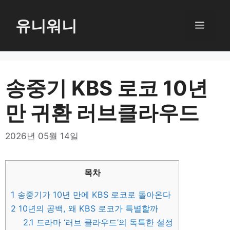
컨
텐
유니워니
메
츠
로
뉴
건
너
송중기 KBS 로코 10년
뛰
만 귀환 러브클라우드
기
2026년 05월 14일
목차
1
송중기가 10년 만에 KBS 로코로 돌아온다
2
10년의 공백, 왜 KBS 로코가 특별할까
2.1
드라마 ‘러브 클라우드’의 독특한 설정