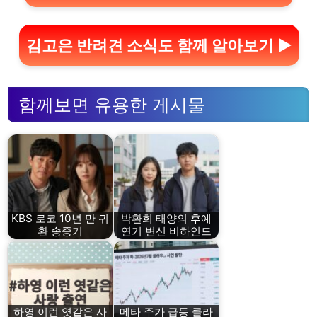
김고은 반려견 소식도 함께 알아보기 ▶
함께보면 유용한 게시물
KBS 로코 10년 만 귀
박환희 태양의 후예
환 송중기
연기 변신 비하인드
하영 이런 엿같은 사
메타 주가 급등 클라