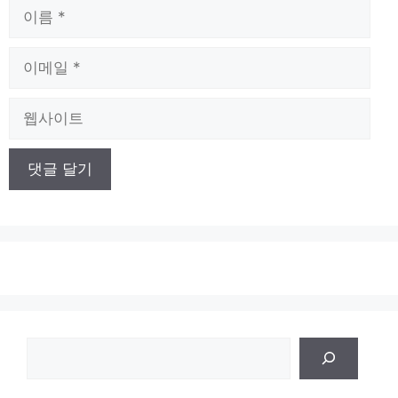
이
름
이
메
일
웹
사
이
트
검
색