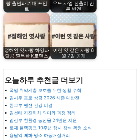
랑 출연과 기대 포인
우드 사업 진출이 만
트
든 반전
정해인 엿사랑 하영과
이런 엿 같은 사랑 8
달콤 찐득한 K로맨스
월 7일 공개
오늘하루 추천글 더보기
폭염 취약계층 보호를 위한 생활 수칙
김시우 프로 상금 2026 시즌 대반전
한그루 펜션 건강 비결
김선태 자진하차 의미와 과정 정리
임산부 친환경 농산물 24만원 지원
로제 블랙핑크 10주년 행사 참석 확정 소식
용답역 매화 명소 하동매실거리