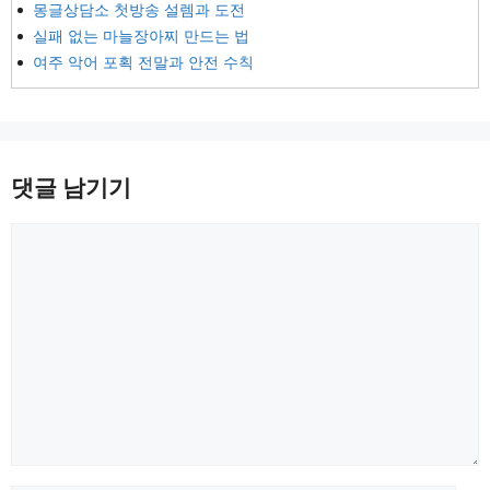
몽글상담소 첫방송 설렘과 도전
실패 없는 마늘장아찌 만드는 법
여주 악어 포획 전말과 안전 수칙
댓글 남기기
댓
글