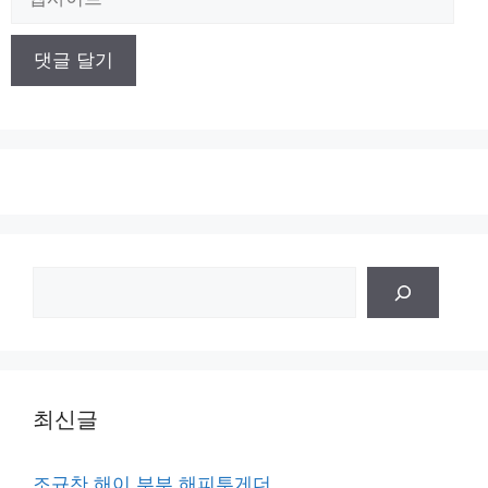
사
이
트
검
색
최신글
조규찬 해이 부부 해피투게더