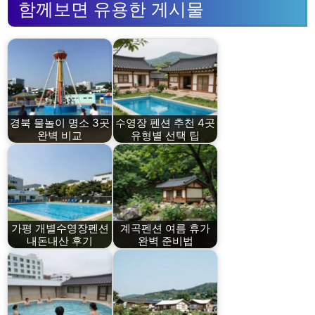
함께보면 유용한 게시물
경북 물놀이 명소 3곳
수영장 펜션 추천 4곳
완벽 비교
유형별 선택 팁
가평 개별수영장펜션
계곡펜션 여름 휴가
내돈내산 후기
완벽 준비법