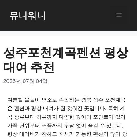
컨
텐
유니워니
메
츠
로
뉴
건
너
성주포천계곡펜션 평상
뛰
대여 추천
기
2026년 07월 04일
여름철 물놀이 명소로 손꼽히는 경북 성주 포천계곡
은 펜션과 평상 대여가 잘 갖춰진 곳입니다. 특히 계
곡 상류부터 하류까지 다양한 깊이와 포인트가 있어
가족 단위부터 커플까지 부담 없이 즐길 수 있는데,
평상 대여비가 착하고 취사가 가능한 펜션이 많아 당