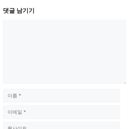
댓글 남기기
댓
글
이
름
이
메
일
웹