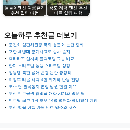
물놀이펜션 여름휴가
청도 계곡 펜션 추천
추천 힐링 여행
여름 힐링 여행
오늘하루 추천글 더보기
문진희 심판위원장 국회 청문회 논란 정리
포항 해병대 총기사고로 중사 숨져
렉타타프 설치와 블랙코팅 그늘 비교
한미 스타트업 동맹 스타트업 성장
정동영 북한 용어 변경 논란 총정리
이정후 타율 하락 3할 위기와 반등 전망
모스 탄 출국정지 연장 법원 판결 이유
부산 민주공원 겹벚꽃 개화 시기와 방문 팁
민주당 최고위원 후보 14명 명단과 예비경선 관전
부산 벚꽃 여행 가볼 만한 명소와 코스