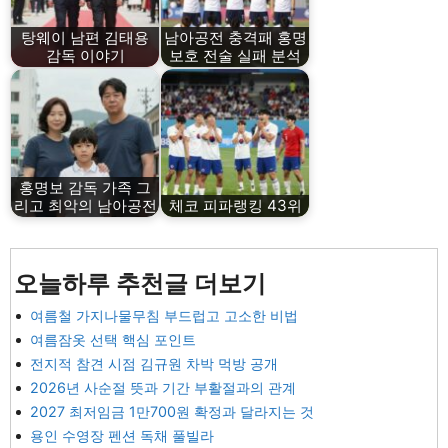
탕웨이 남편 김태용
남아공전 충격패 홍명
감독 이야기
보호 전술 실패 분석
홍명보 감독 가족 그
리고 최악의 남아공전
체코 피파랭킹 43위
오늘하루 추천글 더보기
여름철 가지나물무침 부드럽고 고소한 비법
여름잠옷 선택 핵심 포인트
전지적 참견 시점 김규원 차박 먹방 공개
2026년 사순절 뜻과 기간 부활절과의 관계
2027 최저임금 1만700원 확정과 달라지는 것
용인 수영장 펜션 독채 풀빌라