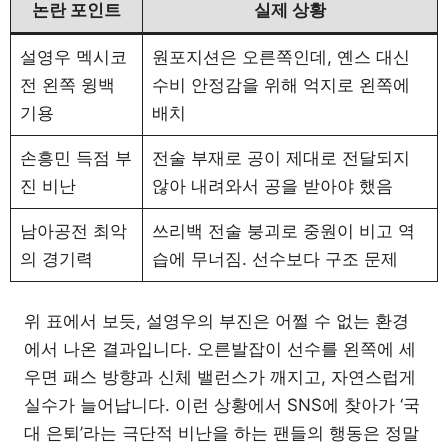
논란 포인트
실제 상황
설영우 멕시코
원포지션은 오른쪽인데, 옌스 대신
전 왼쪽 윙백
수비 안정감을 위해 억지로 왼쪽에
기용
배치
손흥민 득점 부
전술 부재로 공이 제대로 전달되지
진 비난
않아 내려와서 공을 받아야 했음
남아공전 최악
쓰리백 전술 붕괴로 중원이 비고 역
의 경기력
습에 무너짐. 선수보다 구조 문제
위 표에서 보듯, 설영우의 부진은 어쩔 수 없는 환경
에서 나온 결과입니다. 오른발잡이 선수를 왼쪽에 세
우면 패스 방향과 신체 밸런스가 깨지고, 자연스럽게
실수가 늘어납니다. 이런 상황에서 SNS에 찾아가 ‘국
대 은퇴’라는 극단적 비난을 하는 팬들의 행동은 정말