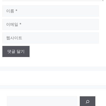
이
름
이
메
일
웹
사
이
트
검
색