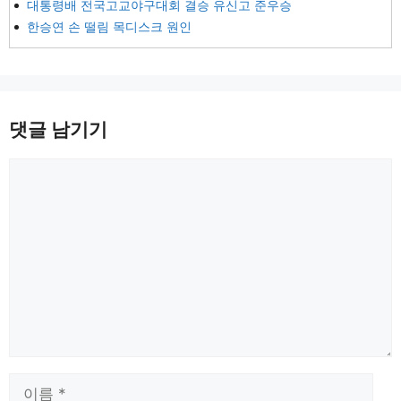
대통령배 전국고교야구대회 결승 유신고 준우승
한승연 손 떨림 목디스크 원인
댓글 남기기
댓
글
이