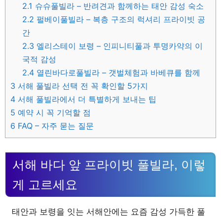
2.1
슈슈풀빌라 – 반려견과 함께하는 태안 감성 숙소
2.2
펄베이풀빌라 – 복층 구조의 럭셔리 프라이빗 공
간
2.3
엘리스테이 보령 – 인피니티풀과 투명카약의 이
국적 감성
2.4
열린바다로풀빌라 – 갯벌체험과 바베큐를 함께
3
서해 풀빌라 선택 전 꼭 확인할 5가지
4
서해 풀빌라에서 더 특별하게 보내는 팁
5
예약 시 꼭 기억할 점
6
FAQ – 자주 묻는 질문
서해 바다 앞 프라이빗 풀빌라, 이렇
게 고르세요
태안과 보령을 잇는 서해안에는 요즘 감성 가득한 풀