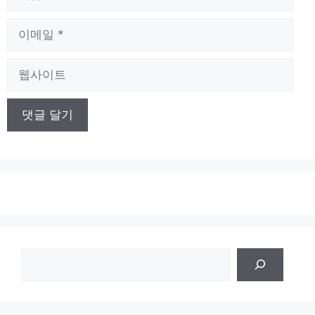
름
이
메
일
웹
사
이
트
검
색