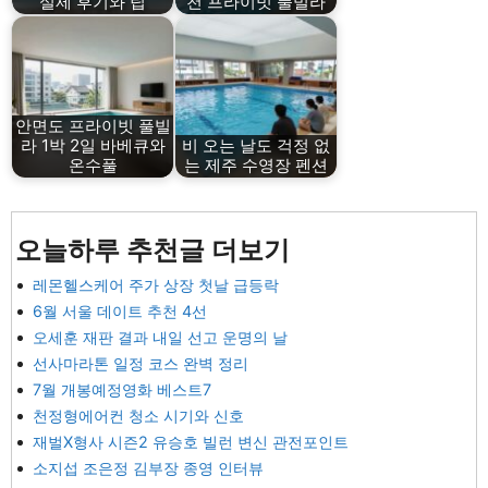
실제 후기와 팁
천 프라이빗 풀빌라
안면도 프라이빗 풀빌
라 1박 2일 바베큐와
비 오는 날도 걱정 없
온수풀
는 제주 수영장 펜션
오늘하루 추천글 더보기
레몬헬스케어 주가 상장 첫날 급등락
6월 서울 데이트 추천 4선
오세훈 재판 결과 내일 선고 운명의 날
선사마라톤 일정 코스 완벽 정리
7월 개봉예정영화 베스트7
천정형에어컨 청소 시기와 신호
재벌X형사 시즌2 유승호 빌런 변신 관전포인트
소지섭 조은정 김부장 종영 인터뷰