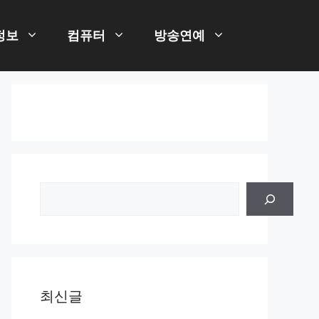
정보
컴퓨터
방송연예
검
색
최신글