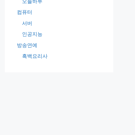
오늘하루
컴퓨터
서버
인공지능
방송연예
흑백요리사