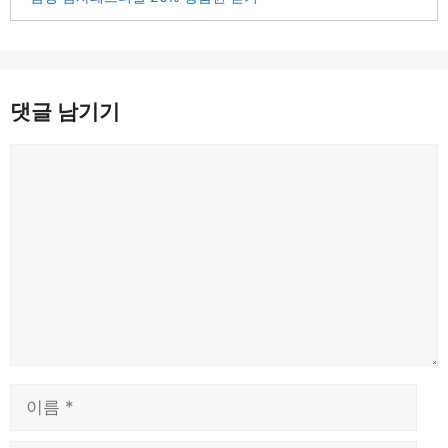
댓글 남기기
댓
글
이
름