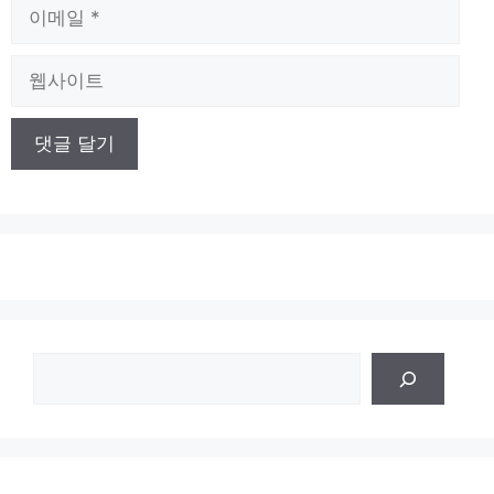
이
메
일
웹
사
이
트
검
색