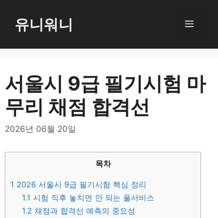
컨
텐
유니워니
메
츠
로
뉴
건
너
서울시 9급 필기시험 마
뛰
무리 채점 합격선
기
2026년 06월 20일
목차
1
2026 서울시 9급 필기시험 핵심 정리
1.1
시험 직후 놓치면 안 되는 풀서비스
1.2
채점과 합격선 예측의 중요성