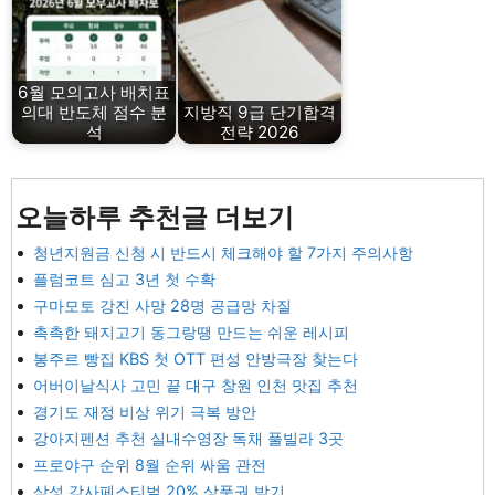
6월 모의고사 배치표
의대 반도체 점수 분
지방직 9급 단기합격
석
전략 2026
오늘하루 추천글 더보기
청년지원금 신청 시 반드시 체크해야 할 7가지 주의사항
플럼코트 심고 3년 첫 수확
구마모토 강진 사망 28명 공급망 차질
촉촉한 돼지고기 동그랑땡 만드는 쉬운 레시피
봉주르 빵집 KBS 첫 OTT 편성 안방극장 찾는다
어버이날식사 고민 끝 대구 창원 인천 맛집 추천
경기도 재정 비상 위기 극복 방안
강아지펜션 추천 실내수영장 독채 풀빌라 3곳
프로야구 순위 8월 순위 싸움 관전
삼성 감사페스티벌 20% 상품권 받기