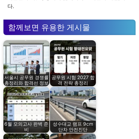
다.
함께보면 유용한 게시물
서울시 공무원 경쟁률
공무원 시험 2027 합
총정리와 합격선 정보
격 전략 총정리
6월 모의고사 완벽 준
성수대교 램프 9cm
비
단차 안전진단