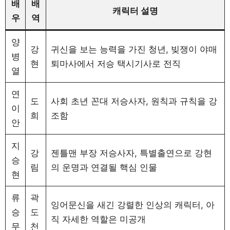
배
배
캐릭터 설명
우
역
양
강
귀신을 보는 능력을 가진 청년, 빚쟁이 야매
병
현
퇴마사에서 저승 택시기사로 전직
열
연
도
사회 초년 꼰대 저승사자, 원칙과 규칙을 강
이
희
조함
안
지
강
젠틀맨 부장 저승사자, 특별출연으로 강현
승
림
의 운명과 연결될 핵심 인물
현
류
곽
잉어문신을 새긴 강렬한 인상의 캐릭터, 아
승
도
직 자세한 역할은 미공개
무
천