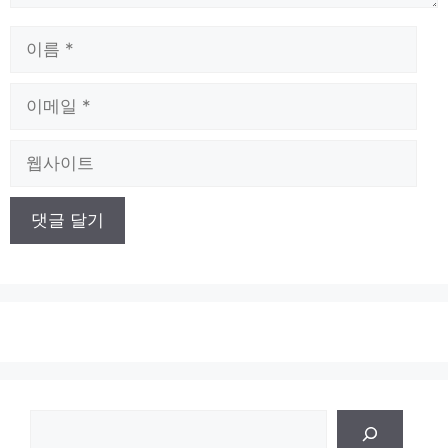
이
름
이
메
일
웹
사
이
트
검