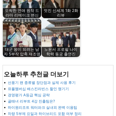
오싹한 연애 원작 드
멋진 신세계 1화 2화
라마 리메이크 변신
리뷰
대군 왕이 되려는 남
노윤서 프로필 나이
자 5부작 압축 재조명
학력 동궁 출연진
오늘하루 추천글 더보기
선풍기 팬 종류별 장단점과 실제 사용 후기
유플멤버십 배스킨라빈스 할인 챙기기
경영평가 A등급 핵심 공략
골때녀 리부트 4강 진출팀은?
하이원리조트 워터파크 실내외 완벽 이용팁
차량 5부제 요일과 하이브리드 포함 여부 정리