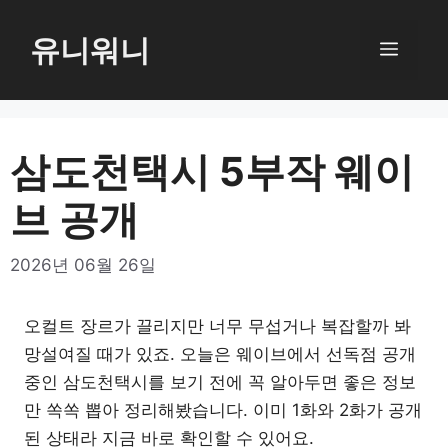
컨
텐
유니워니
메
츠
로
뉴
건
너
삼도천택시 5부작 웨이
뛰
브 공개
기
2026년 06월 26일
오컬트 장르가 끌리지만 너무 무섭거나 복잡할까 봐
망설여질 때가 있죠. 오늘은 웨이브에서 선독점 공개
중인 삼도천택시를 보기 전에 꼭 알아두면 좋은 정보
만 쏙쏙 뽑아 정리해봤습니다. 이미 1화와 2화가 공개
된 상태라 지금 바로 확인할 수 있어요.