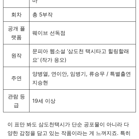
마
회차
총 5부작
공개 플
웨이브 선독점
랫폼
문피아 웹소설 ‘삼도천 택시타고 힐링할래
원작
요’ (작가 응오)
양병열, 연이안, 임병기, 류승무 / 특별출연
주연
지승현
관람 등
19세 이상
급
이 표만 봐도 삼도천택시가 단순 공포물이 아니라 다
양한 감정을 담고 있는 작품이라는 게 느껴지죠. 특히