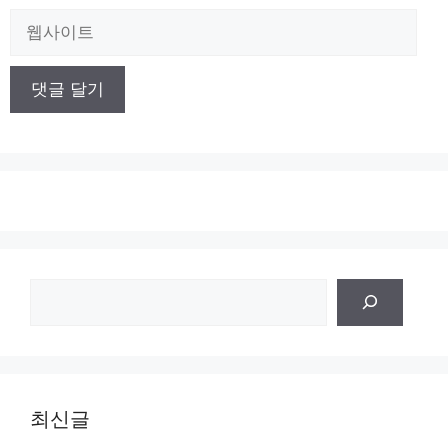
일
웹
사
이
트
검
색
최신글