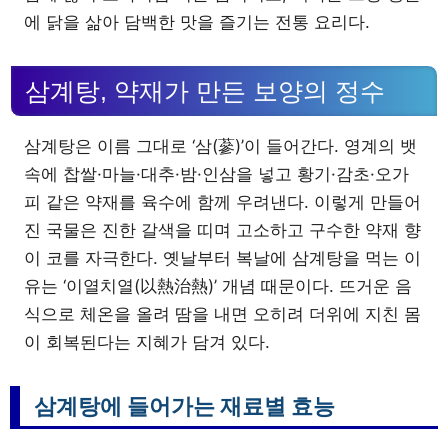
에 닭을 삶아 담백한 맛을 즐기는 전통 요리다.
삼계탕, 약재가 만든 보양의 정수
삼계탕은 이름 그대로 ‘삼(蔘)’이 들어간다. 영계의 뱃
속에 찹쌀·마늘·대추·밤·인삼을 넣고 황기·감초·오가
피 같은 약재를 육수에 함께 우려낸다. 이렇게 만들어
진 국물은 진한 갈색을 띠며 고소하고 구수한 약재 향
이 코를 자극한다. 옛날부터 복날에 삼계탕을 먹는 이
유는 ‘이열치열(以熱治熱)’ 개념 때문이다. 뜨거운 음
식으로 체온을 올려 땀을 내면 오히려 더위에 지친 몸
이 회복된다는 지혜가 담겨 있다.
삼계탕에 들어가는 재료별 효능