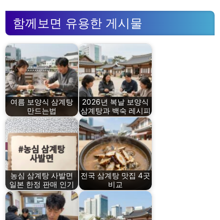
함께보면 유용한 게시물
여름 보양식 삼계탕
2026년 복날 보양식
만드는법
삼계탕과 백숙 레시피
농심 삼계탕 사발면
전국 삼계탕 맛집 4곳
일본 한정 판매 인기
비교