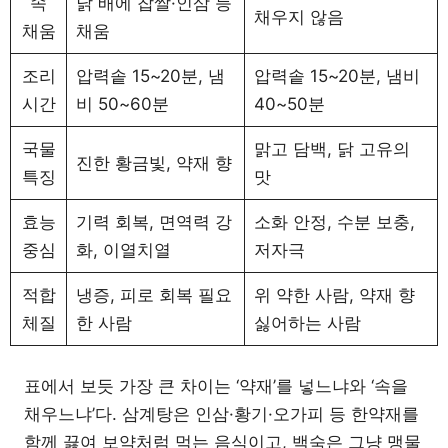
속
닭 배에 찹쌀·인삼 등
채우지 않음
채움
채움
조리
압력솥 15~20분, 냄
압력솥 15~20분, 냄비
시간
비 50~60분
40~50분
국물
맑고 담백, 닭 고유의
진한 황금빛, 약재 향
특징
맛
효능
기력 회복, 면역력 강
소화 안정, 수분 보충,
중심
화, 이열치열
저자극
적합
냉증, 피로 회복 필요
위 약한 사람, 약재 향
체질
한 사람
싫어하는 사람
표에서 보듯 가장 큰 차이는 ‘약재’를 넣느냐와 ‘속을
채우느냐’다. 삼계탕은 인삼·황기·오가피 등 한약재를
함께 끓여 보약처럼 먹는 음식이고, 백숙은 그냥 맹물