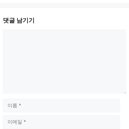
댓글 남기기
댓
글
이
름
이
메