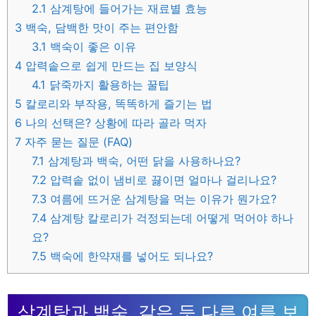
2.1
삼계탕에 들어가는 재료별 효능
3
백숙, 담백한 맛이 주는 편안함
3.1
백숙이 좋은 이유
4
압력솥으로 쉽게 만드는 집 보양식
4.1
닭죽까지 활용하는 꿀팁
5
칼로리와 부작용, 똑똑하게 즐기는 법
6
나의 선택은? 상황에 따라 골라 먹자
7
자주 묻는 질문 (FAQ)
7.1
삼계탕과 백숙, 어떤 닭을 사용하나요?
7.2
압력솥 없이 냄비로 끓이면 얼마나 걸리나요?
7.3
여름에 뜨거운 삼계탕을 먹는 이유가 뭔가요?
7.4
삼계탕 칼로리가 걱정되는데 어떻게 먹어야 하나
요?
7.5
백숙에 한약재를 넣어도 되나요?
삼계탕과 백숙, 같은 듯 다른 여름 보