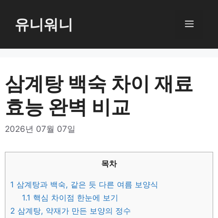
컨
텐
유니워니
메
츠
로
뉴
건
너
삼계탕 백숙 차이 재료
뛰
효능 완벽 비교
기
2026년 07월 07일
목차
1
삼계탕과 백숙, 같은 듯 다른 여름 보양식
1.1
핵심 차이점 한눈에 보기
2
삼계탕, 약재가 만든 보양의 정수