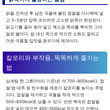
닭을 건져낸 후 남은 국물에 불린 찹쌀을 다시백에 넣
고 3~5분만 압력 조리하면 고소한 닭죽이 완성된다.
닭고기를 골라 찢어 넣고 깨소금·쪽파를 뿌리면 그야
말로 별미다. 밥 대신 죽으로 먹으면 소화도 잘되고
더운 여름철 입맛을 돋우기에 제격이다.
칼로리와 부작용, 똑똑하게 즐기는
법
삼계탕 한 그릇(1마리 기준)은 약 700~800kcal다. 찹
쌀·밤·대추 등 탄수화물 재료가 칼로리를 높이는 주범
이다. 껍질을 제거하고 국물을 적게 먹으면
500~600kcal로 낮출 수 있다. 반면 백숙은 찹쌀을
따로 넣지 않으면 400~500kcal 정도로 더 가볍다.