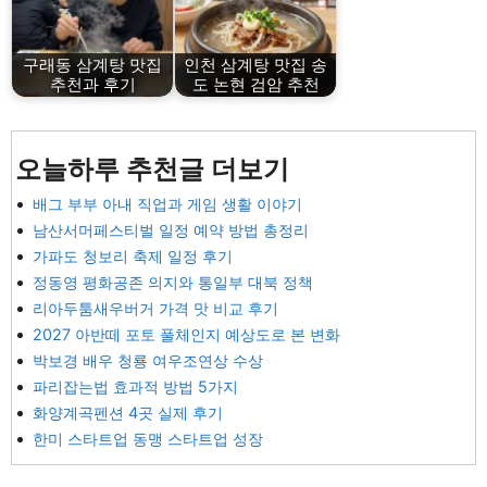
구래동 삼계탕 맛집
인천 삼계탕 맛집 송
추천과 후기
도 논현 검암 추천
오늘하루 추천글 더보기
배그 부부 아내 직업과 게임 생활 이야기
남산서머페스티벌 일정 예약 방법 총정리
가파도 청보리 축제 일정 후기
정동영 평화공존 의지와 통일부 대북 정책
리아두툼새우버거 가격 맛 비교 후기
2027 아반떼 포토 풀체인지 예상도로 본 변화
박보경 배우 청룡 여우조연상 수상
파리잡는법 효과적 방법 5가지
화양계곡펜션 4곳 실제 후기
한미 스타트업 동맹 스타트업 성장