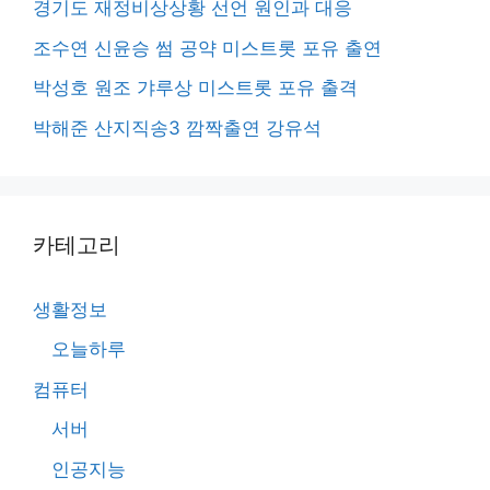
경기도 재정비상상황 선언 원인과 대응
조수연 신윤승 썸 공약 미스트롯 포유 출연
박성호 원조 갸루상 미스트롯 포유 출격
박해준 산지직송3 깜짝출연 강유석
카테고리
생활정보
오늘하루
컴퓨터
서버
인공지능