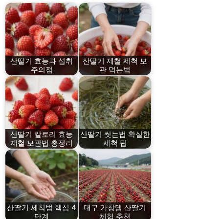
산딸기 효능과 섭취
산딸기 제철 세척 보
주의점
관 먹는법
산딸기 칼로리 효능
산딸기 씻는법 확실한
제철 보관법 총정리
세척 팁
산딸기 세척법 핵심 4
대구 가창댐 산딸기
단계
체험 추천