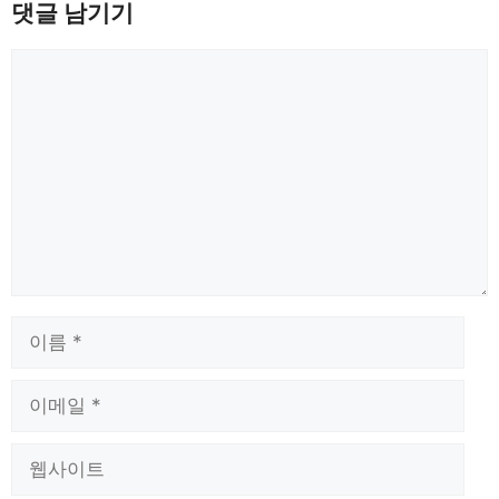
댓글 남기기
댓
글
이
름
이
메
일
웹
사