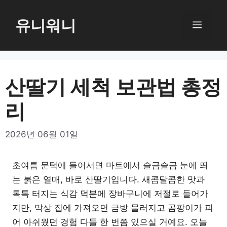
컨
텐
유니워니
메
츠
로
뉴
건
너
산딸기 세척 보관법 총정
뛰
리
기
2026년 06월 01일
초여름 문턱에 들어서면 마트에서 슬금슬금 눈에 띄
는 붉은 열매, 바로 산딸기입니다. 새콤달콤한 맛과
톡톡 터지는 식감 덕분에 장바구니에 저절로 들어가
지만, 막상 집에 가져오면 금방 물러지고 곰팡이가 피
어 아쉬웠던 경험 다들 한 번쯤 있으실 거예요. 오늘