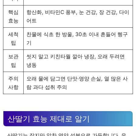
핵심
항산화, 비타민C 풍부, 눈 건강, 장 건강, 다이
효능
어트
세척
찬물에 식초 한 방울, 30초 이내 흔들어 헹구
팁
기
보관
씻지 말고 키친타월 깔아 냉장, 오래 두려면
팁
냉동
주의
오래 물에 담그면 단맛·영양 손실, 열 많은 사
사항
람 과다 섭취 주의
산딸기 효능 제대로 알기
산딸기는 작지만 알찬 영양 성분으로 가득합니다. 우