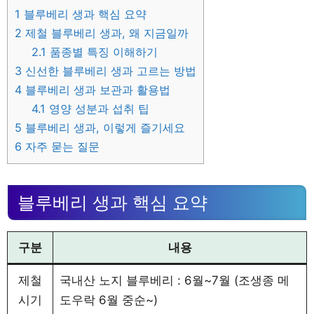
1
블루베리 생과 핵심 요약
2
제철 블루베리 생과, 왜 지금일까
2.1
품종별 특징 이해하기
3
신선한 블루베리 생과 고르는 방법
4
블루베리 생과 보관과 활용법
4.1
영양 성분과 섭취 팁
5
블루베리 생과, 이렇게 즐기세요
6
자주 묻는 질문
블루베리 생과 핵심 요약
구분
내용
제철
국내산 노지 블루베리 : 6월~7월 (조생종 메
시기
도우락 6월 중순~)