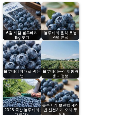
6월 제철 블루베리
블루베리 음식 효능
1kg 후기
완벽 분석
블루베리 제대로 먹는
블루베리농장 체험과
법
생과 정보
블루베리 보관법 세척
2026 국산 블루베리
법 신선하게 오래 두
가격 1kg
는 방법