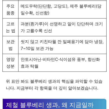
주요
메도우락(단단함, 고당도), 제주 블루베리(당
품종
일수확, 신선함)
고르
과분(흰가루)이 선명하고 알이 단단하며 크기
는 법
가 고를수록 신선
보관
씻지 않고 키친타월 깐 밀폐용기에 담아 냉장,
법
7~10일 보관 가능
영양
안토시아닌·비타민C·식이섬유 풍부, 항산화
성분
효과 탁월
위 표만 봐도 블루베리 생과의 핵심을 파악할 수 있습
니다. 지금부터 각 항목을 더 깊이 알아보겠습니다.
제철 블루베리 생과, 왜 지금일까