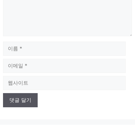
이
름
이
메
일
웹
사
이
트