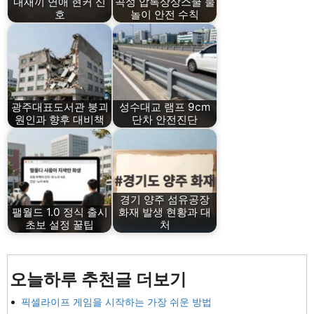
내새끼 연애 현커 신
곡성 압록상상스쿨 물
호
놀이 안전 수칙
광주대표도서관 붕괴
성수대교 램프 9cm
원인과 향후 대비책
단차 안전진단
경기 양주 섬유공장
팰월드 1.0 정식 출시
화재 발생 현황과 대
초보 설정 꿀팁
처
오늘하루 추천글 더보기
픽셀라이프 게임을 시작하는 가장 쉬운 방법