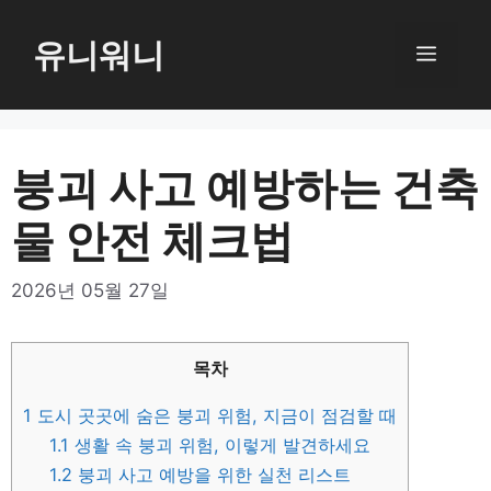
컨
텐
유니워니
메
츠
로
뉴
건
너
붕괴 사고 예방하는 건축
뛰
물 안전 체크법
기
2026년 05월 27일
목차
1
도시 곳곳에 숨은 붕괴 위험, 지금이 점검할 때
1.1
생활 속 붕괴 위험, 이렇게 발견하세요
1.2
붕괴 사고 예방을 위한 실천 리스트