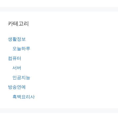
카테고리
생활정보
오늘하루
컴퓨터
서버
인공지능
방송연예
흑백요리사