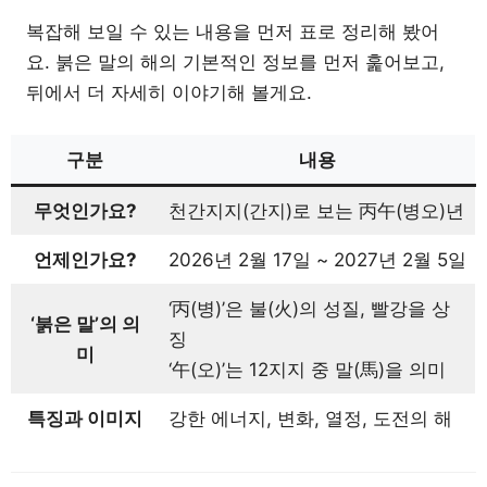
복잡해 보일 수 있는 내용을 먼저 표로 정리해 봤어
요. 붉은 말의 해의 기본적인 정보를 먼저 훑어보고,
뒤에서 더 자세히 이야기해 볼게요.
구분
내용
무엇인가요?
천간지지(간지)로 보는 丙午(병오)년
언제인가요?
2026년 2월 17일 ~ 2027년 2월 5일
‘丙(병)’은 불(火)의 성질, 빨강을 상
‘붉은 말’의 의
징
미
‘午(오)’는 12지지 중 말(馬)을 의미
특징과 이미지
강한 에너지, 변화, 열정, 도전의 해