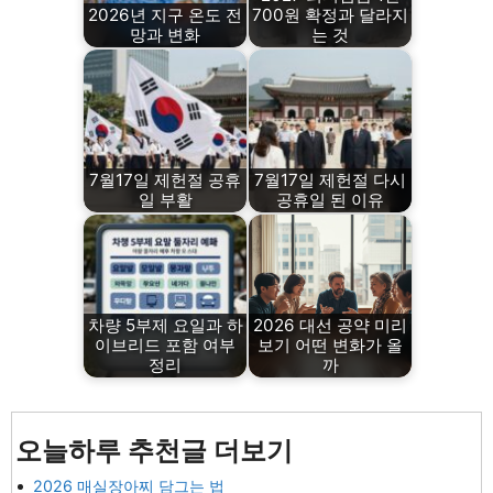
2026년 지구 온도 전
700원 확정과 달라지
망과 변화
는 것
7월17일 제헌절 공휴
7월17일 제헌절 다시
일 부활
공휴일 된 이유
차량 5부제 요일과 하
2026 대선 공약 미리
이브리드 포함 여부
보기 어떤 변화가 올
정리
까
오늘하루 추천글 더보기
2026 매실장아찌 담그는 법