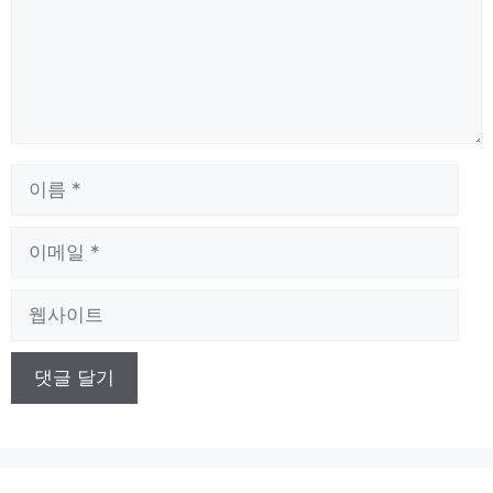
이
름
이
메
일
웹
사
이
트