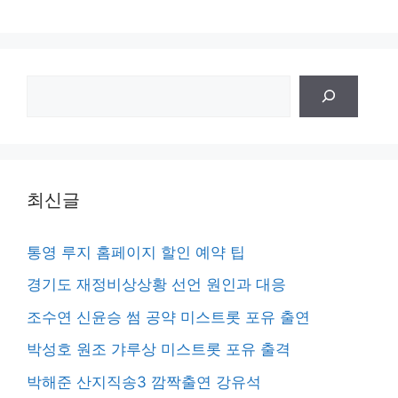
검
색
최신글
통영 루지 홈페이지 할인 예약 팁
경기도 재정비상상황 선언 원인과 대응
조수연 신윤승 썸 공약 미스트롯 포유 출연
박성호 원조 갸루상 미스트롯 포유 출격
박해준 산지직송3 깜짝출연 강유석