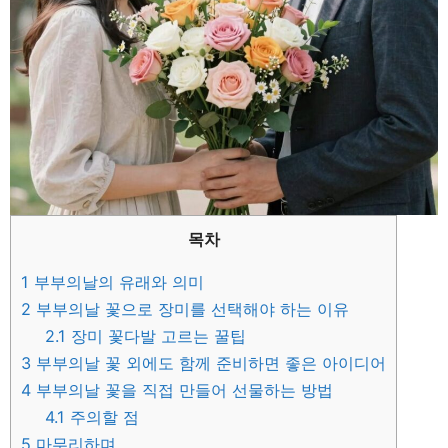
목차
1
부부의날의 유래와 의미
2
부부의날 꽃으로 장미를 선택해야 하는 이유
2.1
장미 꽃다발 고르는 꿀팁
3
부부의날 꽃 외에도 함께 준비하면 좋은 아이디어
4
부부의날 꽃을 직접 만들어 선물하는 방법
4.1
주의할 점
5
마무리하며