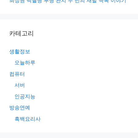
최성원 백혈병 투병 완치 두 번의 재발 극복 이야기
카테고리
생활정보
오늘하루
컴퓨터
서버
인공지능
방송연예
흑백요리사