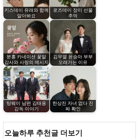
키스데이 유래와 함께
로즈데이 장미 선물
알아봐요
추억
분홍 카네이션 꽃말
김무열 윤승아 부부
감사와 사랑의 메시지
오래가는 이유
탕웨이 남편 김태용
한상진 자녀 없다 진
감독 이야기
짜 확인
오늘하루 추천글 더보기