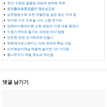
천안 수영장 글램핑 바베큐 완벽한 하루
首尔纛岛凌霄花盛开 现在去正好
상추쌈탕수육 포천 샛별반점 실망 없는 맛과 팁
박지현 가수 프로필 나이 고향 콘서트
양육비이행관리원 신청 방법과 지원 내용 총정리
수중스쿠터로 즐기는 새로운 바다 탐험
안전한 천연 모기퇴치제 만들기
한화에어로스페이스 미래 전략과 핵심 사업
신비복숭아5kg 제철에 놓치면 1년 기다림
뽕나무오디 제철 효능과 먹는법
댓글 남기기
댓
글