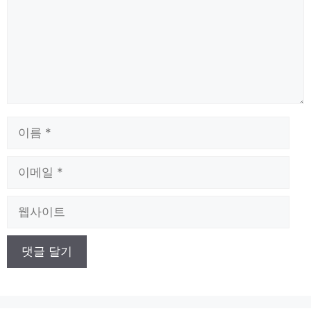
이
름
이
메
일
웹
사
이
트