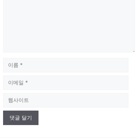
이
름
이
메
일
웹
사
이
트