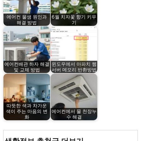
에어컨 물샘 원인과
6월 치자꽃 향기 키우
해결 방법
기
에어컨배관 하자 해결
윈도우에서 아파치 웹
및 교체 방법
서버 메모리 반환방법
따뜻한 색과 차가운
색이 주는 마음의 변
에어컨에서 물 천장누
화
수 해결