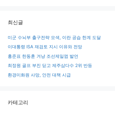
최신글
미군 수뇌부 출구전략 모색, 이란 공습 한계 도달
이대통령 ISA 재검토 지시 이유와 전망
홍준표 한동훈 겨냥 조선제일껌 발언
최정원 골프 부진 딛고 제주삼다수 2위 반등
환경미화원 사망, 안전 대책 시급
카테고리