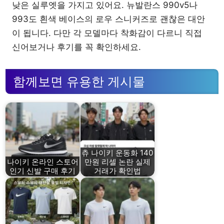
낮은 실루엣을 가지고 있어요. 뉴발란스 990v5나
993도 흰색 베이스의 로우 스니커즈로 괜찮은 대안
이 됩니다. 다만 각 모델마다 착화감이 다르니 직접
신어보거나 후기를 꼭 확인하세요.
함께보면 유용한 게시물
츄 나이키 운동화 140
나이키 온라인 스토어
만원 리셀 논란 실제
인기 신발 구매 후기
거래가 확인법