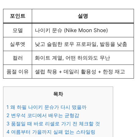
포인트
설명
모델
나이키 문슈 (Nike Moon Shoe)
실루엣
낮고 슬림한 로우 프로파일, 발등을 낮춤
컬러
화이트 계열, 어떤 하의와도 무난
품절 이유
셀럽 착용 + 데일리 활용성 + 한정 재고
목차
1
왜 하필 나이키 문슈가 다시 떴을까
2
변우석 코디에서 배우는 균형감
3
품절일 때 바로 리셀로 가기 전 체크할 것
4
여름부터 가을까지 실패 없는 스타일링