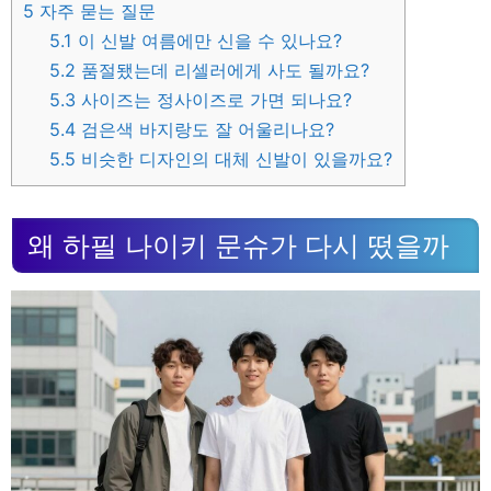
5
자주 묻는 질문
5.1
이 신발 여름에만 신을 수 있나요?
5.2
품절됐는데 리셀러에게 사도 될까요?
5.3
사이즈는 정사이즈로 가면 되나요?
5.4
검은색 바지랑도 잘 어울리나요?
5.5
비슷한 디자인의 대체 신발이 있을까요?
왜 하필 나이키 문슈가 다시 떴을까