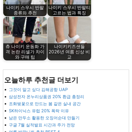
나이키 스우시 반팔
나이키 스우시 반팔티
종류와 추천
고르는 법과 특징
츄 나이키 운동화 가
나이키키즈샌들
격 논란 리셀가 차이
2026년 여름 신상 비
와 구매 팁
교
오늘하루 추천글 더보기
그것이 알고 싶다 김해공항 UAP
삼성전자 온누리상품권 20% 환급 총정리
조화벚꽃으로 만드는 봄 같은 실내 공간
SK하이닉스 유럽 20% 폭락 이유
남은 만두소 활용한 오징어순대 만들기
구글 7월 실적발표 시간과 주가 전망
여름 반팔니트 추천 BEST 4