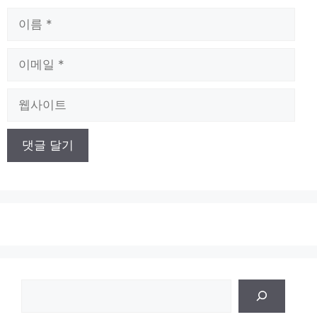
이
름
이
메
일
웹
사
이
트
검
색