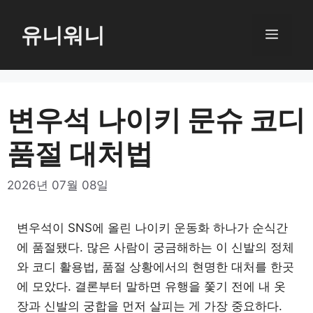
컨
텐
유니워니
메
츠
로
뉴
건
너
변우석 나이키 문슈 코디
뛰
품절 대처법
기
2026년 07월 08일
변우석이 SNS에 올린 나이키 운동화 하나가 순식간
에 품절됐다. 많은 사람이 궁금해하는 이 신발의 정체
와 코디 활용법, 품절 상황에서의 현명한 대처를 한곳
에 모았다. 결론부터 말하면 유행을 쫓기 전에 내 옷
장과 신발의 궁합을 먼저 살피는 게 가장 중요하다.